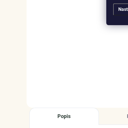
Nast
SKLADEM
(>5 KS)
Elenys stříbrný
Ele
rhodiovaný náhrdelník
náh
Milované třpytivé srdce
ge
975 Kč
99
DO KOŠÍKU
Popis