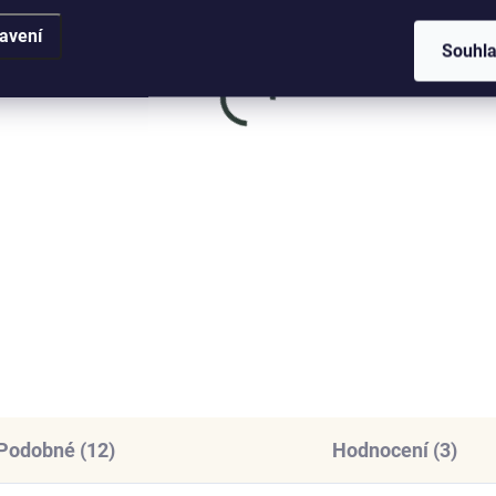
avení
Souhl
SKLADEM
SKL
(>5 KS)
(
nys stříbrný
ELENYS Elegantní
rdelník Třpytivé
minimalismus
ometrické srdce
náhrdelník · sterlingové
stříbro 925
9 Kč
929 Kč
DO KOŠÍKU
DO KOŠÍKU
Podobné (12)
Hodnocení (3)