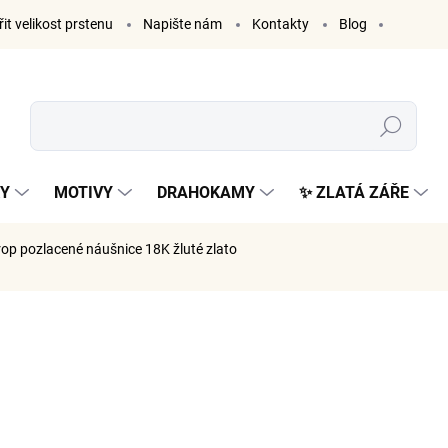
it velikost prstenu
Napište nám
Kontakty
Blog
Hledat
KY
MOTIVY
DRAHOKAMY
✨ ZLATÁ ZÁŘE
rop
pozlacené náušnice 18K žluté zlato
ČKA:
ELENYS
1 299
1 074 Kč 
Měrná
SKLADE
cena: