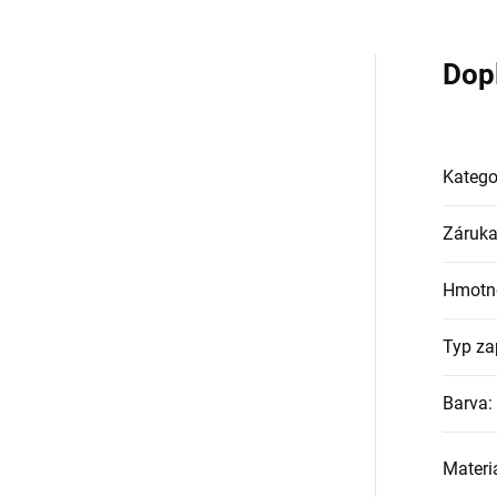
Dop
Katego
Záruk
Hmotn
Typ za
Barva
:
Materi