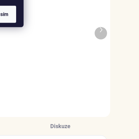
asím
ADEM
SKLADEM
Další
1 KS)
(1 KS)
produkt
Elenys náhrdelník Ilaya –
Alexandrit, 18K pozlacení
1 745 Kč
DO KOŠÍKU
Diskuze