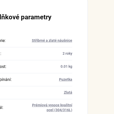
lňkové parametry
rie
:
Stříbrné a zlaté náušnice
a
:
2 roky
ost
:
0.01 kg
pínání
:
Puzetka
Zlatá
Prémiová vysoce kvalitní
ál
:
ocel (304/316L)