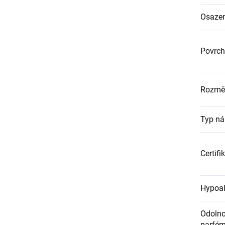
Osazen
Povrch
Rozměr
Typ ná
Certifi
Hypoal
Odolnos
parfém