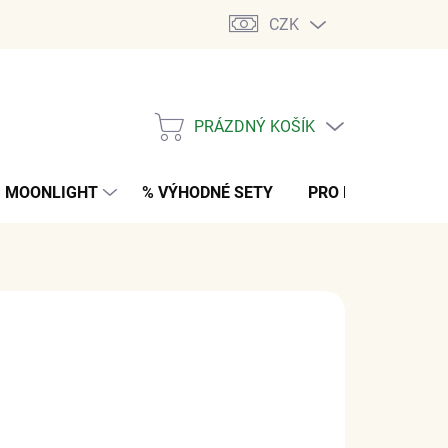
CZK
PRÁZDNÝ KOŠÍK
NÁKUPNÍ
KOŠÍK
MOONLIGHT
% VÝHODNÉ SETY
PRO MUŽE
K
 Kč
bez DPH
M
(4 PÁR)