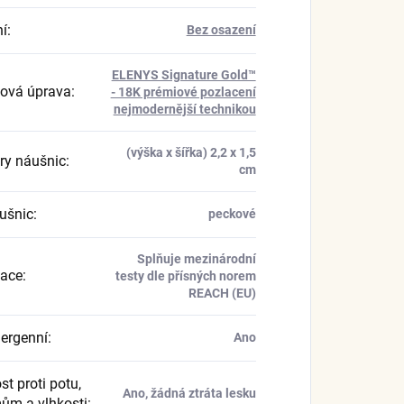
í
:
Bez osazení
ELENYS Signature Gold™
ová úprava
:
- 18K prémiové pozlacení
nejmodernější technikou
(výška x šířka) 2,2 x 1,5
y náušnic
:
cm
ušnic
:
peckové
Splňuje mezinárodní
kace
:
testy dle přísných norem
REACH (EU)
ergenní
:
Ano
t proti potu,
Ano, žádná ztráta lesku
ům a vlhkosti
: