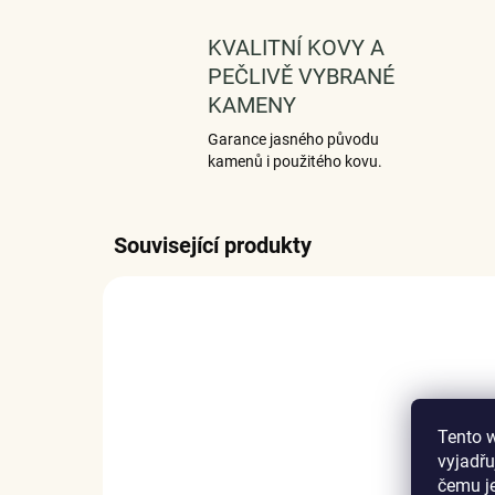
KVALITNÍ KOVY A
PEČLIVĚ VYBRANÉ
KAMENY
Garance jasného původu
kamenů i použitého kovu.
Související produkty
Tento 
vyjadřu
čemu j