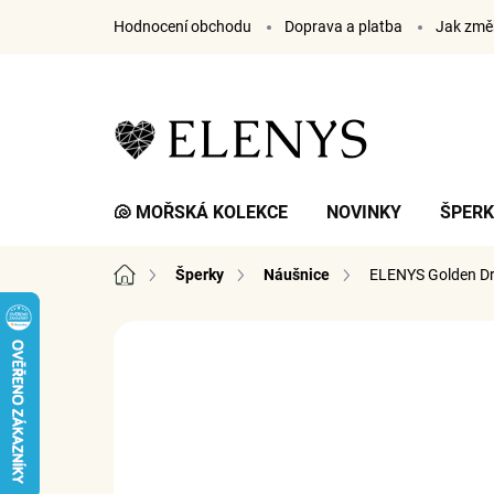
Přejít
Hodnocení obchodu
Doprava a platba
Jak změř
na
obsah
🐚 MOŘSKÁ KOLEKCE
NOVINKY
ŠPER
Domů
Šperky
Náušnice
ELENYS Golden D
3 hodnocení
Podrobnosti hodnocení
ZNA