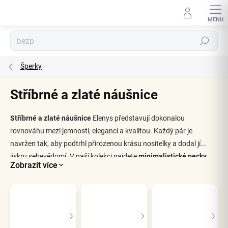
Přejít
na
obsah
Hledat
Šperky
Stříbrné a zlaté náušnice
Stříbrné a zlaté náušnice
Elenys představují dokonalou
rovnováhu mezi jemností, elegancí a kvalitou. Každý pár je
navržen tak, aby podtrhl přirozenou krásu nositelky a dodal jí
jiskru sebevědomí. V naší kolekci najdete
minimalistické pecky
,
Zobrazit více
kruhy
i
visací náušnice
, vhodné pro každodenní nošení i
slavnostní chvíle.