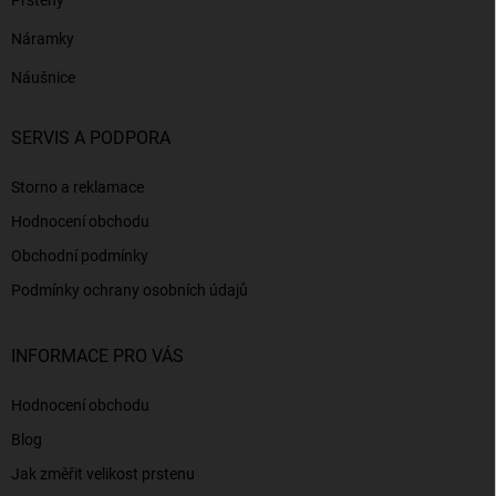
Prsteny
Náramky
Náušnice
SERVIS A PODPORA
Storno a reklamace
Hodnocení obchodu
Obchodní podmínky
Podmínky ochrany osobních údajů
INFORMACE PRO VÁS
Hodnocení obchodu
Blog
Jak změřit velikost prstenu