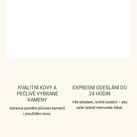
zpracování a materiál, ručně dohotovené.
Stříbro 925/1000.
DODÁVÁME BALENÉ V DÁRKOVÉM BALENÍ - ZDARMA !*
DETAILNÍ INFORMACE
ZEPTAT SE
HLÍDAT
KVALITNÍ KOVY A
EXPRESNÍ ODESLÁNÍ DO
PEČLIVĚ VYBRANÉ
24 HODIN
KAMENY
Vše skladem, rychlé dodání – aby
vaše radost nemusela čekat.
Garance jasného původu kamenů
i použitého kovu.