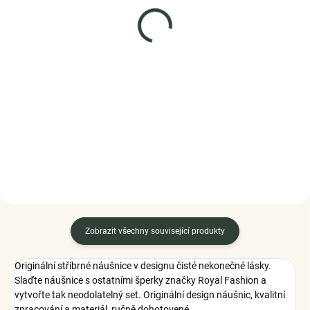
SKLADEM
SKLADEM
(>5 KS)
(1 KS)
ELENYS Nekonečná
Elenys stříbrný
láska
náhrdelník Pro andílka
náramek ze sterlingového
995 Kč
stříbra 925
1 199 Kč
DO KOŠÍKU
DETAIL
Zobrazit všechny související produkty
Originální stříbrné náušnice v designu čisté nekonečné lásky.
Slaďte náušnice s ostatními šperky značky Royal Fashion a
vytvořte tak neodolatelný set. Originální design náušnic, kvalitní
zpracování a materiál, ručně dohotovené.