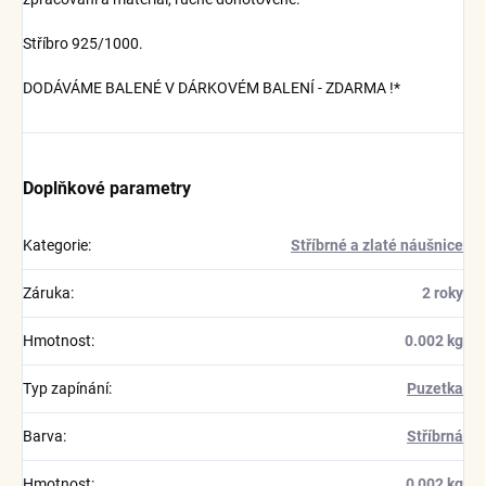
Stříbro 925/1000.
DODÁVÁME BALENÉ V DÁRKOVÉM BALENÍ - ZDARMA !*
Doplňkové parametry
Kategorie
:
Stříbrné a zlaté náušnice
Záruka
:
2 roky
Hmotnost
:
0.002 kg
Typ zapínání
:
Puzetka
Barva
:
Stříbrná
Hmotnost
:
0,002 kg