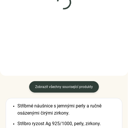
(>5 KS)
(1 KS)
Elenys náhrdelník Reina
Elenys stříbrný
– Alexandrit, 18K
náhrdelník Pro andílka
pozlacení
995 Kč
1 885 Kč
DO KOŠÍKU
DO KOŠÍKU
Zobrazit všechny související produkty
Stříbrné náušnice s jemnými perly a ručně
osázenými čirými zirkony.
Stříbro ryzost Ag 925/1000, perly, zirkony.