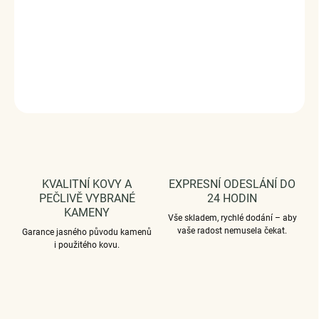
čirými zirkony. Stříbro ryzost Ag 925/1000, perly,
zirkony. Rozměry: (výška x šířka) 1,1 x 1,1 cm.
Vaši
objednávku dodáme v DÁRKOVÉM BALENÍ - ZDARMA.
DETAILNÍ INFORMACE
ZEPTAT SE
HLÍDAT
KVALITNÍ KOVY A
EXPRESNÍ ODESLÁNÍ DO
PEČLIVĚ VYBRANÉ
24 HODIN
KAMENY
Vše skladem, rychlé dodání – aby
vaše radost nemusela čekat.
Garance jasného původu kamenů
i použitého kovu.