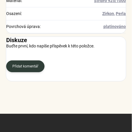
Materiál
:
Stříbro 925/1000
Osazení
:
Zirkon
,
Perla
Povrchová úprava
:
platinováno
Diskuze
Buďte první, kdo napíše příspěvek k této položce.
Přidat komentář
Z
á
p