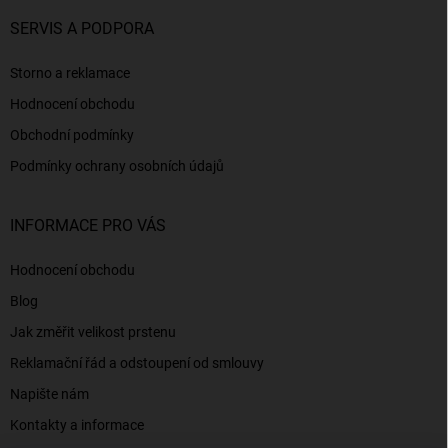
SERVIS A PODPORA
Storno a reklamace
Hodnocení obchodu
Obchodní podmínky
Podmínky ochrany osobních údajů
INFORMACE PRO VÁS
Hodnocení obchodu
Blog
Jak změřit velikost prstenu
Reklamační řád a odstoupení od smlouvy
Napište nám
Kontakty a informace