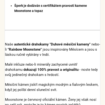
Šperk je dodáván s certifikátem pravosti kamene
Moonstone a topaz
Naše
autentické drahokamy "Duhové měsíční kameny"
nebo-
li
"Rainbow Moonstone"
jsou inspirovány Měsícem a jsou s
láskou ručně vybírány v Indii.
Malé inkluze nebo-li minerály zachycené uvnitř
drahokamu
dokazují 100% pravost a originalitu
- noste tedy
svůj jedinečný drahokam s hrdostí.
Měsíční kámen jiskří magickým modrým a fialovým leskem,
když jej políbí denní sluneční svit.
Moonstone je červnový oficiální kámen. Ženy jej však nosí
po celý rok, protože je to kámen nových začátků.