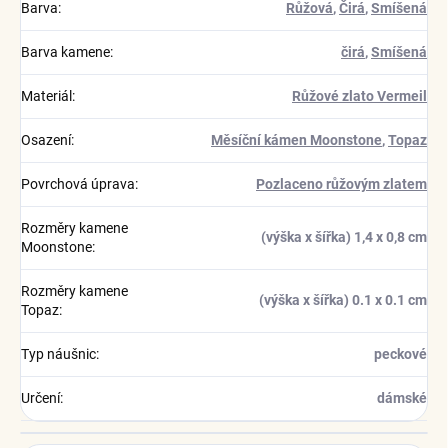
Barva
:
Růžová
,
Čirá
,
Smíšená
Barva kamene
:
čirá
,
Smíšená
Materiál
:
Růžové zlato Vermeil
Osazení
:
Měsíční kámen Moonstone
,
Topaz
Povrchová úprava
:
Pozlaceno růžovým zlatem
Rozměry kamene
(výška x šířka) 1,4 x 0,8 cm
Moonstone
:
Rozměry kamene
(výška x šířka) 0.1 x 0.1 cm
Topaz
:
Typ náušnic
:
peckové
Určení
:
dámské