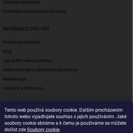
Obchodní podmínky
Podmínky ochrany osobních údajů
INFORMACE PRO VÁS
Hodnocení obchodu
Blog
Jak změřit velikost prstenu
Reklamační řád a odstoupení od smlouvy
Napište nám
Kontakty a informace
Tento web používá soubory cookie. Dalším procházením
Elenys.cz - šperky, kterým věříte už od roku 2016
tohoto webu vyjadřujete souhlas s jejich používáním. Jaké
soubory cookie sbíráme a k čemu je používáme se můžete
dočíst zde
Soubory cookie
.