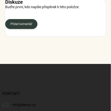
Diskuze
Buďte první, kdo napíše příspěvek k této položce.
Přidat komentář
Z
á
p
a
t
í
KONTAKT
info
@
elenys.cz