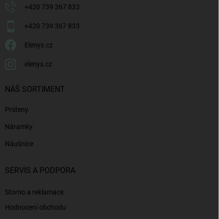
+420 739 367 833
+420 739 367 833
Elenys.cz
elenys.cz
NÁŠ SORTIMENT
Prsteny
Náramky
Náušnice
SERVIS A PODPORA
Storno a reklamace
Hodnocení obchodu