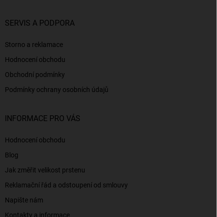
SERVIS A PODPORA
Storno a reklamace
Hodnocení obchodu
Obchodní podmínky
Podmínky ochrany osobních údajů
INFORMACE PRO VÁS
Hodnocení obchodu
Blog
Jak změřit velikost prstenu
Reklamační řád a odstoupení od smlouvy
Napište nám
Kontakty a informace