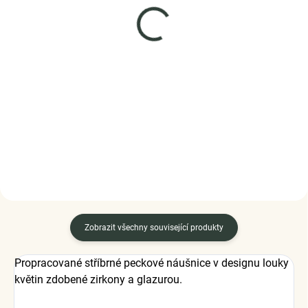
SKLADEM
SKLADEM
(>5 KS)
(4 KS)
Elenys stříbrný
Elenys náhrdelník
rhodiovaný náhrdelník
Aurielle – Alexandrit,
Milované třpytivé srdce
18K pozlacení
975 Kč
1 999 Kč
DO KOŠÍKU
DO KOŠÍKU
Zobrazit všechny související produkty
Propracované stříbrné peckové náušnice v designu louky
květin zdobené zirkony a glazurou.