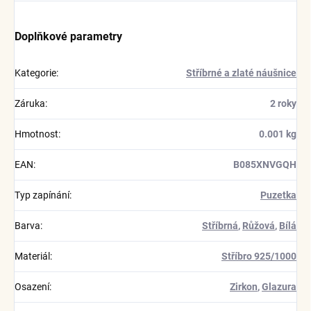
Doplňkové parametry
Kategorie
:
Stříbrné a zlaté náušnice
Záruka
:
2 roky
Hmotnost
:
0.001 kg
EAN
:
B085XNVGQH
Typ zapínání
:
Puzetka
Barva
:
Stříbrná
,
Růžová
,
Bílá
Materiál
:
Stříbro 925/1000
Osazení
:
Zirkon
,
Glazura