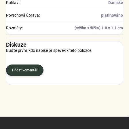
Pohlaví
:
Dámské
Povrchová úprava
:
platinováno
Rozměry
:
(výška x šířka) 1.0 x 1.1 cm
Diskuze
Buďte první, kdo napíše příspěvek k této položce.
Přidat komentář
Z
á