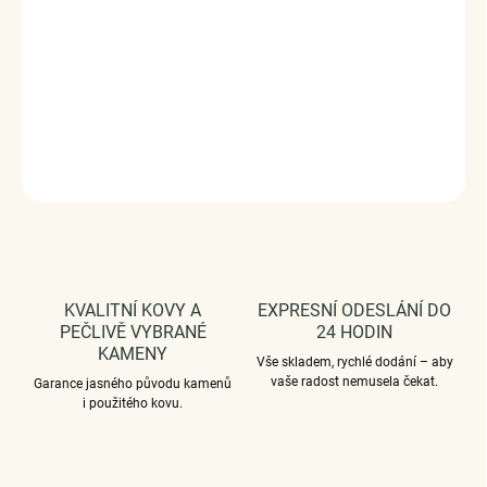
Měrná
VYPRODÁNO
cena:
Propracované stříbrné peckové náušnice v designu louky
květin zdobené zirkony a glazurou.
DETAILNÍ INFORMACE
ZEPTAT SE
HLÍDAT
KVALITNÍ KOVY A
EXPRESNÍ ODESLÁNÍ DO
PEČLIVĚ VYBRANÉ
24 HODIN
KAMENY
Vše skladem, rychlé dodání – aby
vaše radost nemusela čekat.
Garance jasného původu kamenů
i použitého kovu.