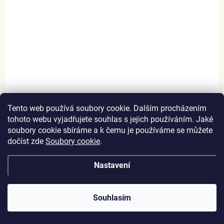
Tento web používá soubory cookie. Dalším procházením
tohoto webu vyjadřujete souhlas s jejich používáním. Jaké
soubory cookie sbíráme a k čemu je používáme se můžete
dočíst zde
Soubory cookie
.
SKLADEM
SKLADEM
(3 KS)
(1 PÁR)
Nastavení
Elenys stříbrné
Elenys pozlacené
náušnice pod ucho
náušnice 18K bílé
Souhlasím
2v1 Třpytivé
zlato s drahokamy
hvězdičky
moissanity
975 Kč
2 599 Kč