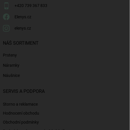
+420 739 367 833
Elenys.cz
elenys.cz
NÁŠ SORTIMENT
Prsteny
Náramky
Náušnice
SERVIS A PODPORA
Storno a reklamace
Hodnocení obchodu
Obchodní podmínky