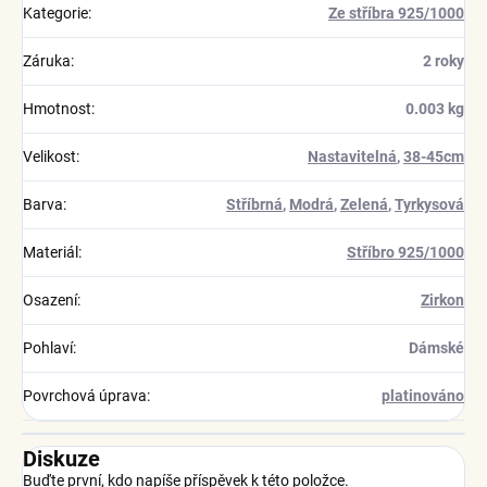
Kategorie
:
Ze stříbra 925/1000
Záruka
:
2 roky
Hmotnost
:
0.003 kg
Velikost
:
Nastavitelná
,
38-45cm
Barva
:
Stříbrná
,
Modrá
,
Zelená
,
Tyrkysová
Materiál
:
Stříbro 925/1000
Osazení
:
Zirkon
Pohlaví
:
Dámské
Povrchová úprava
:
platinováno
Diskuze
Buďte první, kdo napíše příspěvek k této položce.