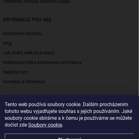
Podmínky ochrany osobních údajů
INFORMACE PRO VÁS
Hodnocení obchodu
Blog
Jak změřit velikost prstenu
Reklamační řád a odstoupení od smlouvy
Napište nám
Kontakty a informace
Tento web používá soubory cookie. Dalším procházením
Elenys.cz - šperky, kterým věříte už od roku 2016
tohoto webu vyjadřujete souhlas s jejich používáním. Jaké
soubory cookie sbíráme a k čemu je používáme se můžete
dočíst zde
Soubory cookie
.
Copyright 2026
Elenys.cz
. Všechna práva vyhrazena.