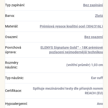
Typ zapínání
:
Bez zapínání
Barva
:
Zlatá
Materiál
:
Prémiová vysoce kvalitní ocel (304/316L)
Osazení
:
Bez osazení
Povrchová
ELENYS Signature Gold™ - 18K prémiové
úprava
:
pozlacení nejmodernější technikou
Rozměry
(vnitřní průměr) 1,03 cm
náušnic
:
Typ náušnic
:
Ear cuff
Splňuje mezinárodní testy dle přísných norem
Certifikace
:
REACH (EU)
Hypoalergenní
:
Ano