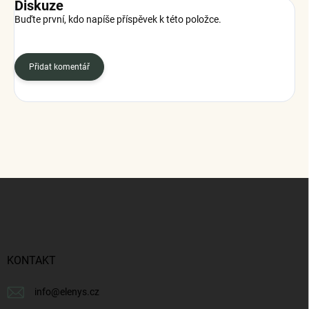
Diskuze
Buďte první, kdo napíše příspěvek k této položce.
Přidat komentář
Z
á
p
a
t
í
KONTAKT
info
@
elenys.cz