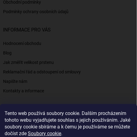
Obchodní podmínky
Podmínky ochrany osobních údajů
INFORMACE PRO VÁS
Hodnocení obchodu
Blog
Jak změřit velikost prstenu
Reklamační řád a odstoupení od smlouvy
Napište nám
Kontakty a informace
Tento web používá soubory cookie. Dalším procházením
Elenys.cz - šperky, kterým věříte už od roku 2016
tohoto webu vyjadřujete souhlas s jejich používáním. Jaké
soubory cookie sbíráme a k čemu je používáme se můžete
dočíst zde
Soubory cookie
.