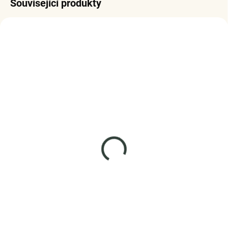
Související produkty
SKLADEM
SKLADEM
(>5 KS)
(3 KS)
Elenys náhrdelník Lyra –
Elenys stříbrný
Alexandrit, 18K
náhrdelník Packa Tlapka
pozlacení
999 Kč
1 875 Kč
DO KOŠÍKU
DO KOŠÍKU