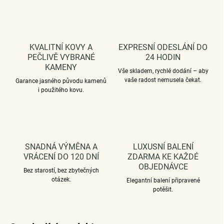
KVALITNÍ KOVY A
EXPRESNÍ ODESLÁNÍ DO
PEČLIVĚ VYBRANÉ
24 HODIN
KAMENY
Vše skladem, rychlé dodání – aby
vaše radost nemusela čekat.
Garance jasného původu kamenů
i použitého kovu.
SNADNÁ VÝMĚNA A
LUXUSNÍ BALENÍ
VRÁCENÍ DO 120 DNÍ
ZDARMA KE KAŽDÉ
OBJEDNÁVCE
Bez starostí, bez zbytečných
otázek.
Elegantní balení připravené
potěšit.