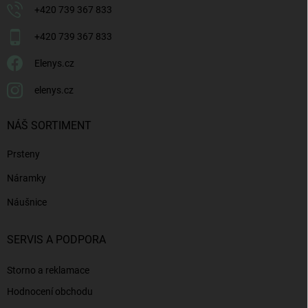
+420 739 367 833
+420 739 367 833
Elenys.cz
elenys.cz
NÁŠ SORTIMENT
Prsteny
Náramky
Náušnice
SERVIS A PODPORA
Storno a reklamace
Hodnocení obchodu