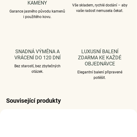
KAMENY
Vše skladem, rychlé dodání – aby
vaše radost nemusela čekat.
Garance jasného původu kamenů
i použitého kovu.
SNADNÁ VÝMĚNA A
LUXUSNÍ BALENÍ
VRÁCENÍ DO 120 DNÍ
ZDARMA KE KAŽDÉ
OBJEDNÁVCE
Bez starostí, bez zbytečných
otázek.
Elegantní balení připravené
potěšit.
Související produkty