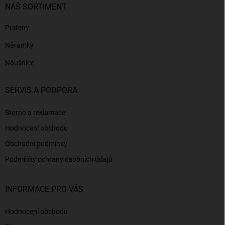
NÁŠ SORTIMENT
Prsteny
Náramky
Náušnice
SERVIS A PODPORA
Storno a reklamace
Hodnocení obchodu
Obchodní podmínky
Podmínky ochrany osobních údajů
INFORMACE PRO VÁS
Hodnocení obchodu