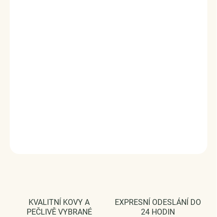
dohotovené.
Stříbro ryzost Ag 925/1000, zirkony.
Velikost nastavitelná. 40-45 cm.
Rozměr přívěsku: 1.2 x 1.2 cm.
Vaši objednávku dodáme v DÁRKOVÉM BALENÍ - ZDARMA
!*
Doručení ZDARMA při nákupu nad 2.200 Kč.
Prodloužená doba vrácení zboží až do 30 dnů.
Výměna šperku ZDARMA.
DETAILNÍ INFORMACE
ZEPTAT SE
HLÍDAT
KVALITNÍ KOVY A
EXPRESNÍ ODESLÁNÍ DO
PEČLIVĚ VYBRANÉ
24 HODIN