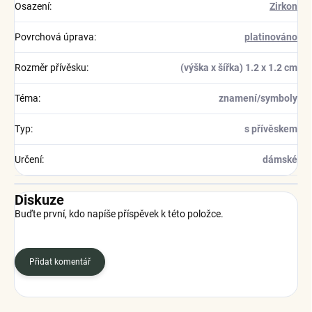
Osazení
:
Zirkon
Povrchová úprava
:
platinováno
Rozměr přívěsku
:
(výška x šířka) 1.2 x 1.2 cm
Téma
:
znamení/symboly
Typ
:
s přívěskem
Určení
:
dámské
Diskuze
Buďte první, kdo napíše příspěvek k této položce.
Přidat komentář