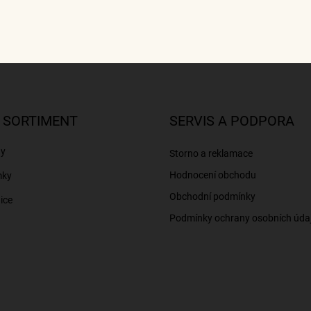
 SORTIMENT
SERVIS A PODPORA
ny
Storno a reklamace
Hodnocení obchodu
mky
Obchodní podmínky
ice
Podmínky ochrany osobních úda