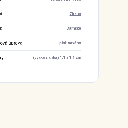
í
:
Zirkon
í
:
Dámské
ová úprava
:
platinováno
ry
:
(výška x šířka) 1.1 x 1.1 cm