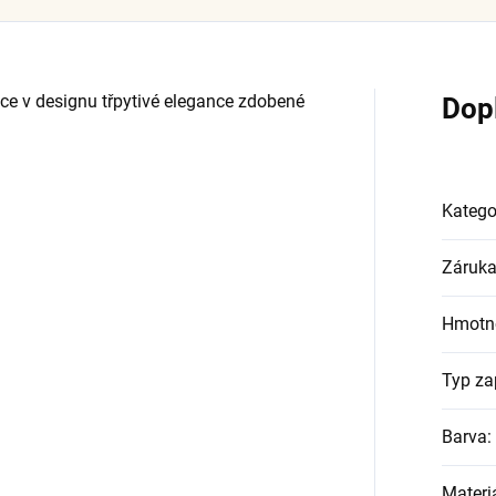
e v designu třpytivé elegance zdobené
Dop
Katego
Záruk
Hmotn
Typ za
Barva
:
Materi