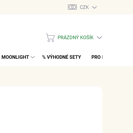
CZK
PRÁZDNÝ KOŠÍK
NÁKUPNÍ
KOŠÍK
MOONLIGHT
% VÝHODNÉ SETY
PRO MUŽE
K
 Kč
z DPH
M
(2 PÁR)