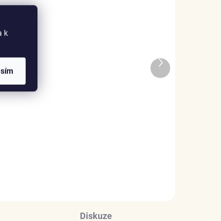
a k
ADEM
SKLADEM
Další
5 KS)
(2 KS)
asím
produkt
Elenys stříbrný
náhrdelník Nekonečno
Family forever
999 Kč
DO KOŠÍKU
Diskuze