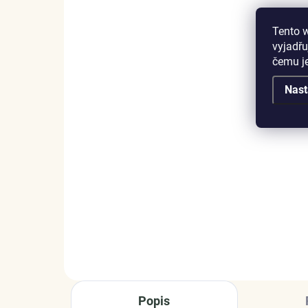
Tento 
vyjadřu
čemu j
SKLADEM
Nast
(1 KS)
Elenys stříbrný
Ele
náhrdelník Hravá kočka
Ale
1 075 Kč
1 
DO KOŠÍKU
Popis