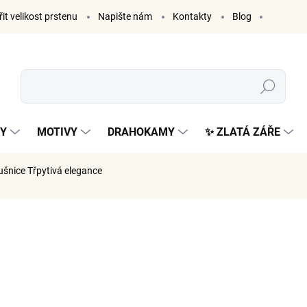
it velikost prstenu
Napište nám
Kontakty
Blog
Hledat
KY
MOTIVY
DRAHOKAMY
✨ ZLATÁ ZÁŘE
ušnice Třpytivá elegance
ČKA:
ELENYS
1 129
933 Kč be
Měrná
SKLADE
cena: