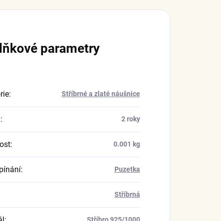
lňkové parametry
rie
:
Stříbrné a zlaté náušnice
a
:
2 roky
ost
:
0.001 kg
pínání
:
Puzetka
Stříbrná
ál
:
Stříbro 925/1000