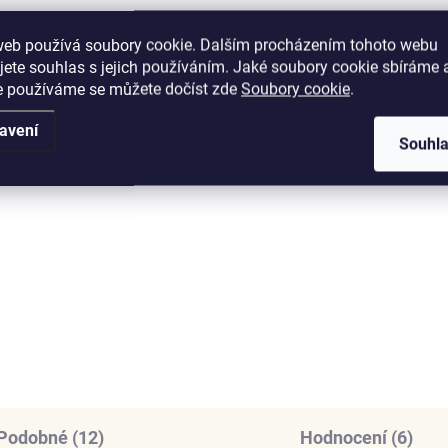
web používá soubory cookie. Dalším procházením tohoto webu
jete souhlas s jejich používáním. Jaké soubory cookie sbíráme 
e používáme se můžete dočíst zde
Soubory cookie
.
SKLADEM
SKL
avení
(>5 KS)
(>
Souhl
nys náhrdelník Lyra –
ELENYS Anděl strážný
xandrit, 18K pozlacení
náhrdelník · sterlingové
stříbro 925
875 Kč
1 499 Kč
DO KOŠÍKU
DO KOŠÍKU
Podobné (12)
Hodnocení (6)