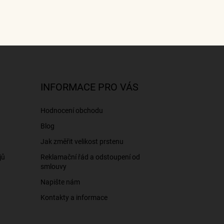
INFORMACE PRO VÁS
Hodnocení obchodu
Blog
Jak změřit velikost prstenu
jů
Reklamační řád a odstoupení od
smlouvy
Napište nám
Kontakty a informace