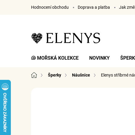
Přejít
Hodnocení obchodu
Doprava a platba
Jak změř
na
obsah
🐚 MOŘSKÁ KOLEKCE
NOVINKY
ŠPER
Domů
Šperky
Náušnice
Elenys stříbrné ná
6 hodnocení
Podrobnosti hodnocení
ZNA