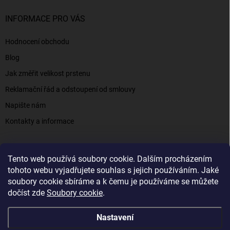
INFORMACE PRO VÁS
Hodnocení obchodu
Blog
Jak změřit velikost prstenu
Reklamační řád a odstoupení od smlouvy
Napište nám
Kontakty a informace
Tento web používá soubory cookie. Dalším procházením
Elenys.cz - šperky, kterým věříte už od roku 2016
tohoto webu vyjadřujete souhlas s jejich používáním. Jaké
soubory cookie sbíráme a k čemu je používáme se můžete
dočíst zde
Soubory cookie
.
Copyright 2026
Elenys.cz
. Všechna práva vyhrazena.
Nastavení
Vytvořil Shoptet