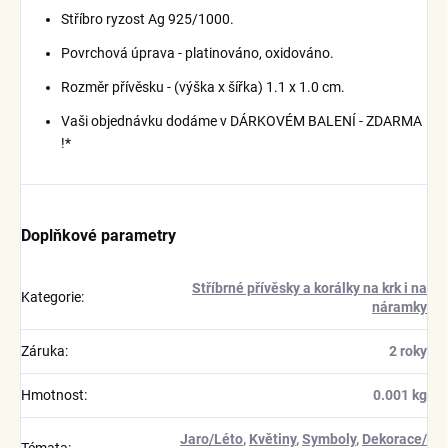
Stříbro ryzost Ag 925/1000.
Povrchová úprava - platinováno, oxidováno.
Rozměr přívěsku - (výška x šířka) 1.1 x 1.0 cm.
Vaši objednávku dodáme v DÁRKOVÉM BALENÍ - ZDARMA
!*
Doplňkové parametry
Stříbrné přívěsky a korálky na krk i na
Kategorie
:
náramky
Záruka
:
2 roky
Hmotnost
:
0.001 kg
Jaro/Léto
,
Květiny
,
Symboly
,
Dekorace/