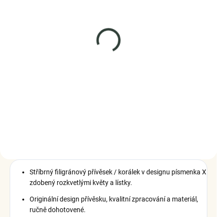
SKLADEM
(4 KS)
Elenys stříbrný přívěsek
Dekorativní písmeno A
999 Kč
DO KOŠÍKU
Stříbrný filigránový přívěsek / korálek v designu písmenka X
zdobený rozkvetlými květy a lístky.
Originální design přívěsku, kvalitní zpracování a materiál,
ručně dohotovené.