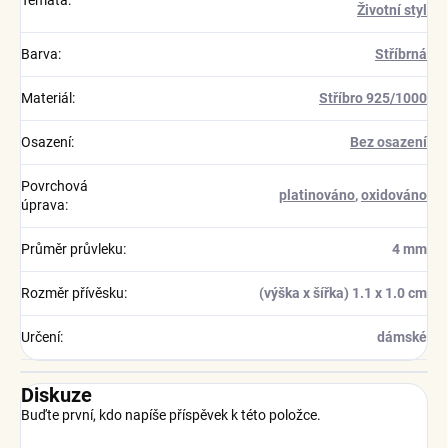
Témata
:
Životní styl
Barva
:
Stříbrná
Materiál
:
Stříbro 925/1000
Osazení
:
Bez osazení
Povrchová
platinováno
,
oxidováno
úprava
:
Průměr průvleku
:
4 mm
Rozměr přívěsku
:
(výška x šířka) 1.1 x 1.0 cm
Určení
:
dámské
Diskuze
Buďte první, kdo napíše příspěvek k této položce.