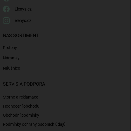
Elenys.cz
elenys.cz
NÁŠ SORTIMENT
Prsteny
Náramky
Náušnice
SERVIS A PODPORA
Storno a reklamace
Hodnocení obchodu
Obchodní podmínky
Podmínky ochrany osobních údajů