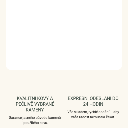
ručně dohotovené.
Stříbro ryzost Ag 925/1000.
Povrchová úprava - platinováno, oxidováno.
Rozměr přívěsku - (výška x šířka) 1.1 x 1.0 cm.
Vaši objednávku dodáme v DÁRKOVÉM BALENÍ - ZDARMA
!*
DETAILNÍ INFORMACE
ZEPTAT SE
HLÍDAT
KVALITNÍ KOVY A
EXPRESNÍ ODESLÁNÍ DO
PEČLIVĚ VYBRANÉ
24 HODIN
KAMENY
Vše skladem, rychlé dodání – aby
vaše radost nemusela čekat.
Garance jasného původu kamenů
i použitého kovu.