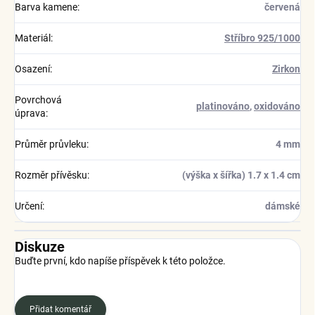
Barva kamene
:
červená
Materiál
:
Stříbro 925/1000
Osazení
:
Zirkon
Povrchová
platinováno
,
oxidováno
úprava
:
Průměr průvleku
:
4 mm
Rozměr přívěsku
:
(výška x šířka) 1.7 x 1.4 cm
Určení
:
dámské
Diskuze
Buďte první, kdo napíše příspěvek k této položce.
Přidat komentář