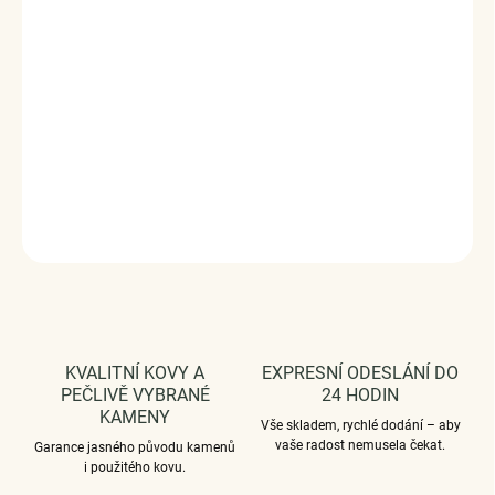
Stříbro ryzost Ag 925/1000, zirkony.
Povrchová úprava - platinováno, oxidováno.
Rozměr přívěsku - (výška x šířka) 1.7 x 1.4 cm.
Průměr průvleku: 4 mm.
Vaši objednávku dodáme v DÁRKOVÉM BALENÍ - ZDARMA
!*
DETAILNÍ INFORMACE
ZEPTAT SE
HLÍDAT
KVALITNÍ KOVY A
EXPRESNÍ ODESLÁNÍ DO
PEČLIVĚ VYBRANÉ
24 HODIN
KAMENY
Vše skladem, rychlé dodání – aby
vaše radost nemusela čekat.
Garance jasného původu kamenů
i použitého kovu.