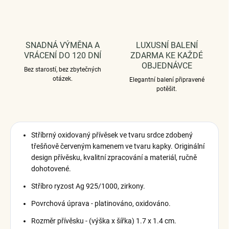
SNADNÁ VÝMĚNA A
LUXUSNÍ BALENÍ
VRÁCENÍ DO 120 DNÍ
ZDARMA KE KAŽDÉ
OBJEDNÁVCE
Bez starostí, bez zbytečných
otázek.
Elegantní balení připravené
potěšit.
Stříbrný oxidovaný přívěsek ve tvaru srdce zdobený
třešňově červeným kamenem ve tvaru kapky. Originální
design přívěsku, kvalitní zpracování a materiál, ručně
dohotovené.
Stříbro ryzost Ag 925/1000, zirkony.
Povrchová úprava - platinováno, oxidováno.
Rozměr přívěsku - (výška x šířka) 1.7 x 1.4 cm.