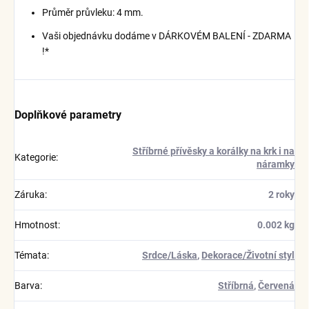
Průměr průvleku: 4 mm.
Vaši objednávku dodáme v DÁRKOVÉM BALENÍ - ZDARMA
!*
Doplňkové parametry
Stříbrné přívěsky a korálky na krk i na
Kategorie
:
náramky
Záruka
:
2 roky
Hmotnost
:
0.002 kg
Témata
:
Srdce/Láska
,
Dekorace/Životní styl
Barva
:
Stříbrná
,
Červená