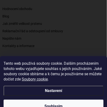
Hodnocení obchodu
Blog
Jak změřit velikost prstenu
Reklamační řád a odstoupení od smlouvy
Napište nám
Kontakty a informace
Tento web používá soubory cookie. Dalším procházením
Elenys.cz - šperky, kterým věříte už od roku 2016
tohoto webu vyjadřujete souhlas s jejich používáním. Jaké
soubory cookie sbíráme a k čemu je používáme se můžete
dočíst zde
Soubory cookie
.
Copyright 2026
Elenys.cz
. Všechna práva vyhrazena.
Nastavení
Vytvořil Shoptet
Souhlasím