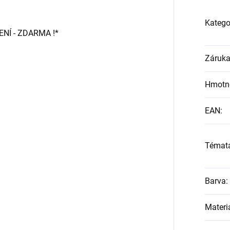
Katego
Í - ZDARMA !*
Záruk
Hmotn
EAN
:
Témat
Barva
:
Materi