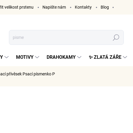
it velikost prstenu
Napište nám
Kontakty
Blog
Hledat
KY
MOTIVY
DRAHOKAMY
✨ ZLATÁ ZÁŘE
sací přívěsek Psací písmenko P
ČKA:
ELENYS
999 K
826 Kč be
Měrná
SKLADE
cena: