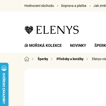
Přejít
Hodnocení obchodu
Doprava a platba
Jak změř
na
obsah
🐚 MOŘSKÁ KOLEKCE
NOVINKY
ŠPER
Domů
Šperky
Přívěsky a korálky
Elenys vi
1 hodnocení
Podrobnosti hodnocení
ZNA