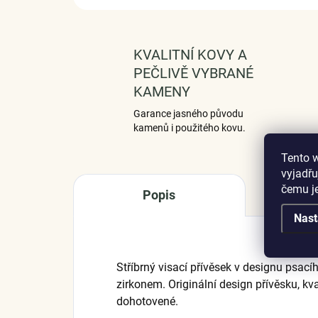
KVALITNÍ KOVY A
PEČLIVĚ VYBRANÉ
KAMENY
Garance jasného původu
kamenů i použitého kovu.
Tento 
vyjadřu
čemu j
Popis
Nast
Stříbrný visací přívěsek v designu psac
zirkonem. Originální design přívěsku, kva
dohotovené.