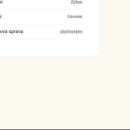
í
:
Zirkon
í
:
Dámské
ová úprava
:
platinováno