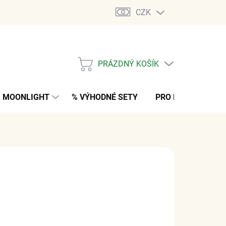
CZK
PRÁZDNÝ KOŠÍK
NÁKUPNÍ
KOŠÍK
MOONLIGHT
% VÝHODNÉ SETY
PRO MUŽE
K
č
z DPH
M
(3 KS)