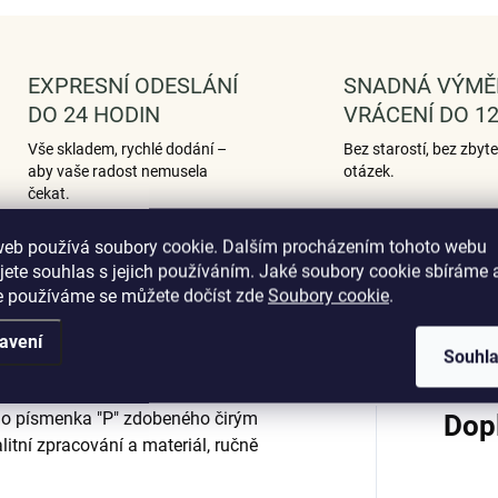
EXPRESNÍ ODESLÁNÍ
SNADNÁ VÝMĚ
DO 24 HODIN
VRÁCENÍ DO 12
Vše skladem, rychlé dodání –
Bez starostí, bez zbyt
aby vaše radost nemusela
otázek.
čekat.
web používá soubory cookie. Dalším procházením tohoto webu
jete souhlas s jejich používáním. Jaké soubory cookie sbíráme 
e používáme se můžete dočíst zde
Soubory cookie
.
Podobné (12)
Hodnocení (1)
avení
Souhl
ího písmenka "P" zdobeného čirým
Dop
litní zpracování a materiál, ručně