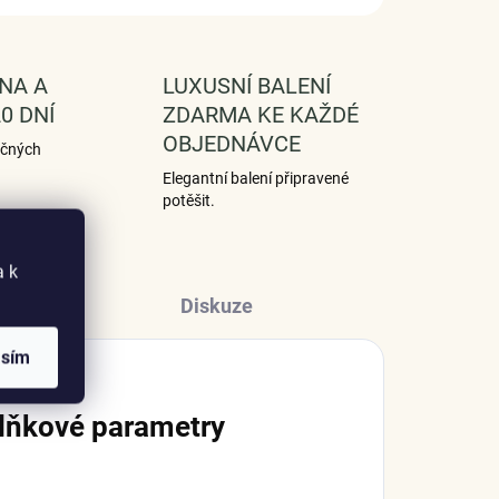
NA A
LUXUSNÍ BALENÍ
0 DNÍ
ZDARMA KE KAŽDÉ
OBJEDNÁVCE
ečných
Elegantní balení připravené
potěšit.
a k
Diskuze
asím
lňkové parametry