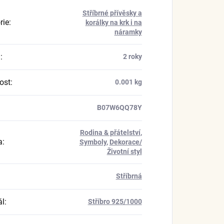
Stříbrné přívěsky a
rie
:
korálky na krk i na
náramky
a
:
2 roky
ost
:
0.001 kg
B07W6QQ78Y
Rodina & přátelství
,
a
:
Symboly
,
Dekorace/
Životní styl
Stříbrná
ál
:
Stříbro 925/1000