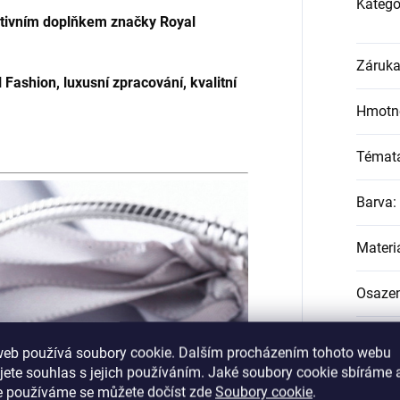
Katego
rativním doplňkem značky Royal
Záruk
 Fashion, luxusní zpracování, kvalitní
Hmotn
Témat
Barva
:
Materi
Osazen
Pohlav
web používá soubory cookie. Dalším procházením tohoto webu
jete souhlas s jejich používáním. Jaké soubory cookie sbíráme 
Průměr
e používáme se můžete dočíst zde
Soubory cookie
.