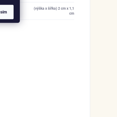
(výška x šířka) 2 cm x 1,1
ry
:
asím
cm