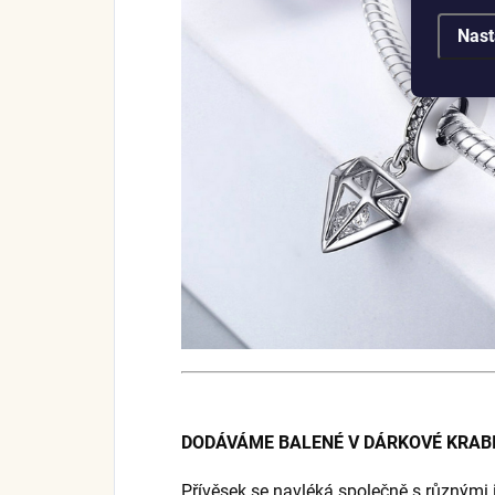
Nast
DODÁVÁME BALENÉ V DÁRKOVÉ KRABI
Přívěsek se navléká společně s různými