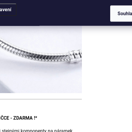
avení
Rozmě
Souhl
ČCE - ZDARMA !*
 i stejnými komponenty na náramek.