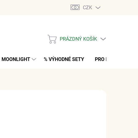
CZK
PRÁZDNÝ KOŠÍK
NÁKUPNÍ
KOŠÍK
MOONLIGHT
% VÝHODNÉ SETY
PRO MUŽE
K
č
z DPH
s
M
(1 KS)