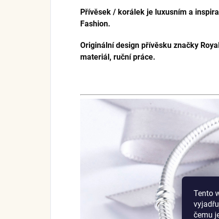
Přívěsek / korálek je luxusním a inspi
Fashion.
Originální design přívěsku značky Royal
materiál, ruční práce.
Tento 
vyjadřu
čemu j