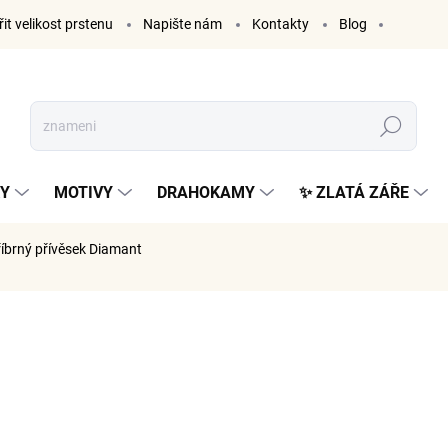
it velikost prstenu
Napište nám
Kontakty
Blog
Hledat
KY
MOTIVY
DRAHOKAMY
✨ ZLATÁ ZÁŘE
říbrný přívěsek Diamant
ČKA:
ELENYS
899 K
743 Kč be
Měrná
899 Kč / 1 k
cena:
SKLADE