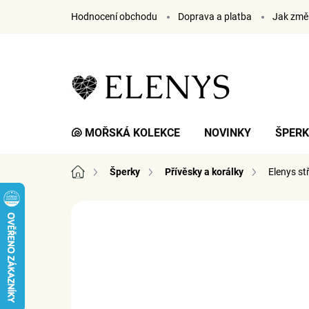
Přejít
Hodnocení obchodu
Doprava a platba
Jak změř
na
obsah
🐚 MOŘSKÁ KOLEKCE
NOVINKY
ŠPER
Domů
Šperky
Přívěsky a korálky
Elenys st
1 hodnocení
Podrobnosti hodnocení
ZNA