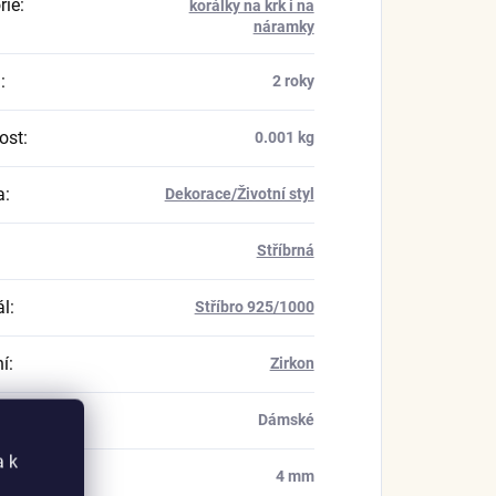
rie
:
korálky na krk i na
náramky
a
:
2 roky
ost
:
0.001 kg
a
:
Dekorace/Životní styl
Stříbrná
ál
:
Stříbro 925/1000
í
:
Zirkon
í
:
Dámské
a k
 průvleku
:
4 mm