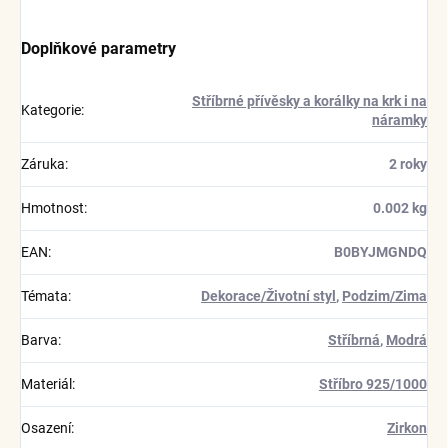
Doplňkové parametry
Stříbrné přívěsky a korálky na krk i na
Kategorie
:
náramky
Záruka
:
2 roky
Hmotnost
:
0.002 kg
EAN
:
B0BYJMGNDQ
Témata
:
Dekorace/Životní styl
,
Podzim/Zima
Barva
:
Stříbrná
,
Modrá
Materiál
:
Stříbro 925/1000
Osazení
:
Zirkon