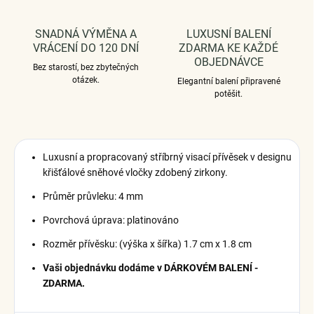
SNADNÁ VÝMĚNA A
LUXUSNÍ BALENÍ
VRÁCENÍ DO 120 DNÍ
ZDARMA KE KAŽDÉ
OBJEDNÁVCE
Bez starostí, bez zbytečných
otázek.
Elegantní balení připravené
potěšit.
Luxusní a propracovaný stříbrný visací přívěsek v designu
křišťálové sněhové vločky zdobený zirkony.
Průměr průvleku: 4 mm
Povrchová úprava: platinováno
Rozměr přívěsku: (výška x šířka) 1.7 cm x 1.8 cm
Vaši objednávku dodáme v DÁRKOVÉM BALENÍ -
ZDARMA.