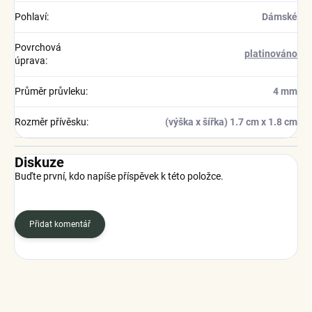
Pohlaví
:
Dámské
Povrchová
platinováno
úprava
:
Průměr průvleku
:
4 mm
Rozměr přívěsku
:
(výška x šířka) 1.7 cm x 1.8 cm
Diskuze
Buďte první, kdo napíše příspěvek k této položce.
Přidat komentář