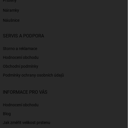
Prsteny
Náramky
Náušnice
SERVIS A PODPORA
Storno a reklamace
Hodnocení obchodu
Obchodní podmínky
Podmínky ochrany osobních údajů
INFORMACE PRO VÁS
Hodnocení obchodu
Blog
Jak změřit velikost prstenu