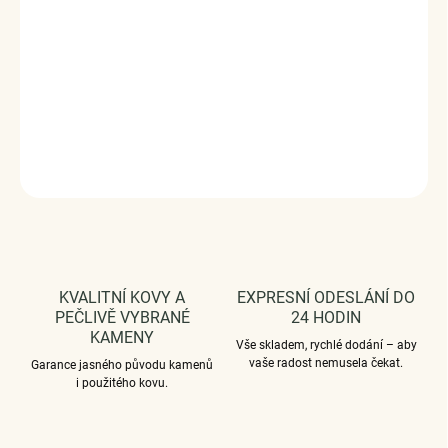
Povrchová úprava: platinováno
Rozměr přívěsku: (výška x šířka) 1.7 cm x 1.8 cm
Vaši objednávku dodáme v DÁRKOVÉM BALENÍ -
ZDARMA.
DETAILNÍ INFORMACE
ZEPTAT SE
HLÍDAT
KVALITNÍ KOVY A
EXPRESNÍ ODESLÁNÍ DO
PEČLIVĚ VYBRANÉ
24 HODIN
KAMENY
Vše skladem, rychlé dodání – aby
vaše radost nemusela čekat.
Garance jasného původu kamenů
i použitého kovu.