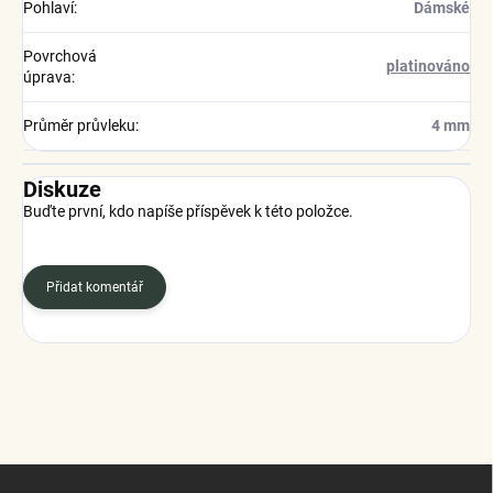
Pohlaví
:
Dámské
Povrchová
platinováno
úprava
:
Průměr průvleku
:
4 mm
Diskuze
Buďte první, kdo napíše příspěvek k této položce.
Přidat komentář
Z