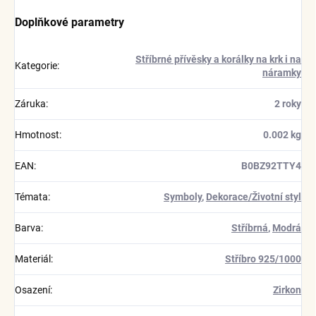
Doplňkové parametry
Stříbrné přívěsky a korálky na krk i na
Kategorie
:
náramky
Záruka
:
2 roky
Hmotnost
:
0.002 kg
EAN
:
B0BZ92TTY4
Témata
:
Symboly
,
Dekorace/Životní styl
Barva
:
Stříbrná
,
Modrá
Materiál
:
Stříbro 925/1000
Osazení
:
Zirkon