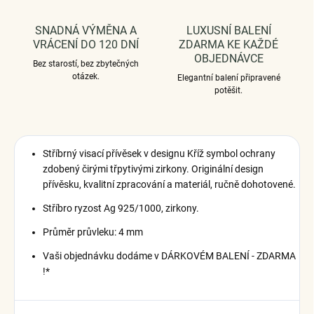
SNADNÁ VÝMĚNA A
LUXUSNÍ BALENÍ
VRÁCENÍ DO 120 DNÍ
ZDARMA KE KAŽDÉ
OBJEDNÁVCE
Bez starostí, bez zbytečných
otázek.
Elegantní balení připravené
potěšit.
Stříbrný visací přívěsek v designu Kříž symbol ochrany
zdobený čirými třpytivými zirkony. Originální design
přívěsku, kvalitní zpracování a materiál, ručně dohotovené.
Stříbro ryzost Ag 925/1000, zirkony.
Průměr průvleku: 4 mm
Vaši objednávku dodáme v DÁRKOVÉM BALENÍ - ZDARMA
!*