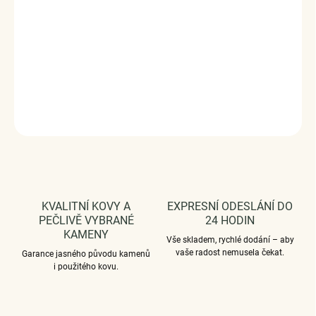
Stříbro ryzost Ag 925/1000, zirkony.
Průměr průvleku: 4 mm
Vaši objednávku dodáme v DÁRKOVÉM BALENÍ - ZDARMA
!*
DETAILNÍ INFORMACE
ZEPTAT SE
HLÍDAT
KVALITNÍ KOVY A
EXPRESNÍ ODESLÁNÍ DO
PEČLIVĚ VYBRANÉ
24 HODIN
KAMENY
Vše skladem, rychlé dodání – aby
vaše radost nemusela čekat.
Garance jasného původu kamenů
i použitého kovu.