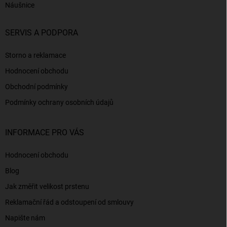
Náušnice
SERVIS A PODPORA
Storno a reklamace
Hodnocení obchodu
Obchodní podmínky
Podmínky ochrany osobních údajů
INFORMACE PRO VÁS
Hodnocení obchodu
Blog
Jak změřit velikost prstenu
Reklamační řád a odstoupení od smlouvy
Napište nám