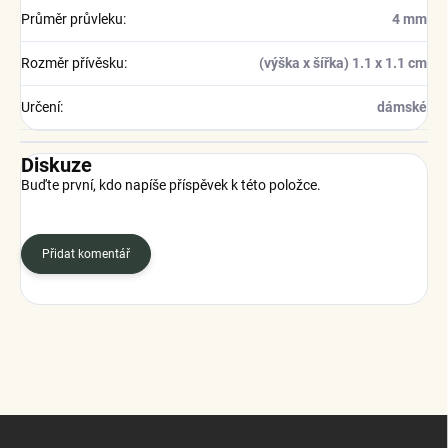
Průměr průvleku
:
4 mm
Rozměr přívěsku
:
(výška x šířka) 1.1 x 1.1 cm
Určení
:
dámské
Diskuze
Buďte první, kdo napíše příspěvek k této položce.
Přidat komentář
Z
á