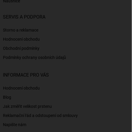
Náušnice
SERVIS A PODPORA
Storno a reklamace
Hodnocení obchodu
Obchodní podmínky
Podmínky ochrany osobních údajů
INFORMACE PRO VÁS
Hodnocení obchodu
Blog
Jak změřit velikost prstenu
Reklamační řád a odstoupení od smlouvy
Napište nám