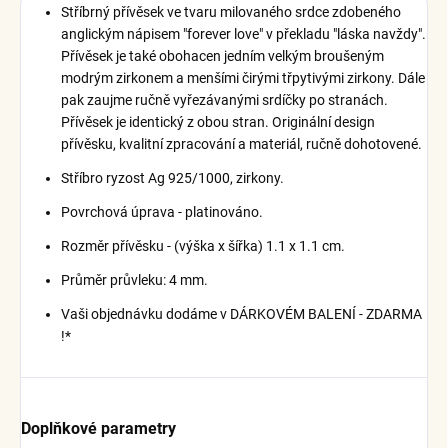
Stříbrný přívěsek ve tvaru milovaného srdce zdobeného
anglickým nápisem "forever love" v překladu "láska navždy".
Přívěsek je také obohacen jedním velkým broušeným
modrým zirkonem a menšími čirými třpytivými zirkony. Dále
pak zaujme ručně vyřezávanými srdíčky po stranách.
Přívěsek je identický z obou stran. Originální design
přívěsku, kvalitní zpracování a materiál, ručně dohotovené.
Stříbro ryzost Ag 925/1000, zirkony.
Povrchová úprava - platinováno.
Rozměr přívěsku - (výška x šířka) 1.1 x 1.1 cm.
Průměr průvleku: 4 mm.
Vaši objednávku dodáme v DÁRKOVÉM BALENÍ - ZDARMA
!*
Doplňkové parametry