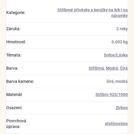
Stříbrné přívěsky a korálky na krk i na
Kategorie
:
náramky
Záruka
:
2 roky
Hmotnost
:
0.002 kg
Témata
:
Srdce/Láska
Barva
:
Stříbrná
,
Modrá
,
Čirá
Barva kamene
:
čirá, modrá
Materiál
:
Stříbro 925/1000
Osazení
:
Zirkon
Povrchová
platinováno
úprava
: