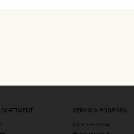
 SORTIMENT
SERVIS A PODPORA
ny
Storno a reklamace
Hodnocení obchodu