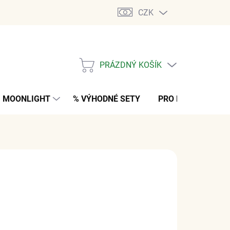
CZK
PRÁZDNÝ KOŠÍK
NÁKUPNÍ
KOŠÍK
MOONLIGHT
% VÝHODNÉ SETY
PRO MUŽE
K
č
z DPH
M
(1 KS)