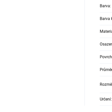
Barva
:
Barva
Materi
Osazen
Povrch
Průměr
Rozměr
Určení
: