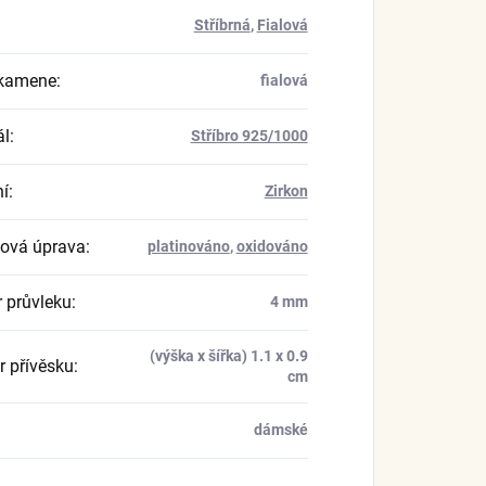
Stříbrná
,
Fialová
 kamene
:
fialová
ál
:
Stříbro 925/1000
í
:
Zirkon
ová úprava
:
platinováno
,
oxidováno
 průvleku
:
4 mm
(výška x šířka) 1.1 x 0.9
 přívěsku
:
cm
dámské