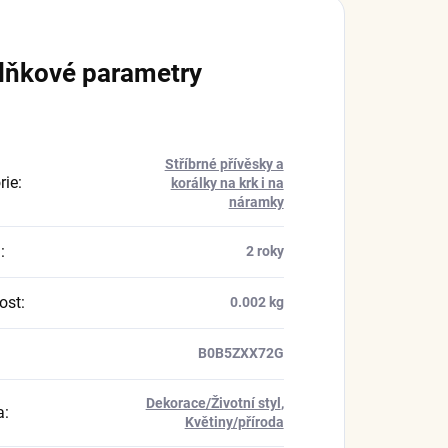
lňkové parametry
Stříbrné přívěsky a
rie
:
korálky na krk i na
náramky
a
:
2 roky
ost
:
0.002 kg
B0B5ZXX72G
Dekorace/Životní styl
,
a
:
Květiny/příroda