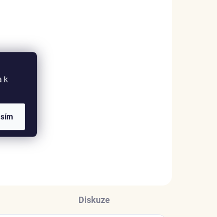
ADEM
2 KS)
ek
a k
asím
Diskuze