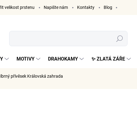
it velikost prstenu
Napište nám
Kontakty
Blog
Hledat
KY
MOTIVY
DRAHOKAMY
✨ ZLATÁ ZÁŘE
říbrný přívěsek Královská zahrada
ČKA:
ELENYS
899 K
743 Kč be
Měrná
SKLADE
cena: