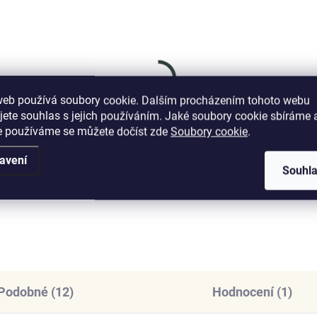
SKLADEM
SKL
(1 KS)
(
web používá soubory cookie. Dalším procházením tohoto webu
nys stříbrný přívěsek
Elenys stříbrný přívěs
jete souhlas s jejich používáním. Jaké soubory cookie sbíráme 
alové broušené srdce
Perlové květy
e používáme se můžete dočíst zde
Soubory cookie
.
5 Kč
999 Kč
avení
Souhl
DO KOŠÍKU
DO KOŠÍKU
Podobné (12)
Hodnocení (1)