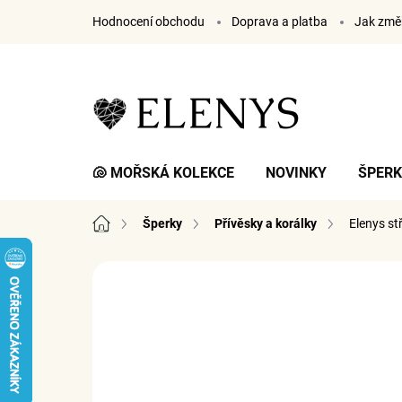
Přejít
Hodnocení obchodu
Doprava a platba
Jak změř
na
obsah
🐚 MOŘSKÁ KOLEKCE
NOVINKY
ŠPER
Domů
Šperky
Přívěsky a korálky
Elenys st
1 hodnocení
Podrobnosti hodnocení
ZNA