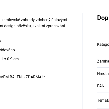
Dop
gnu královské zahrady zdobený fialovými
í design přívěsku, kvalitní zpracování
y.
Katego
xidováno.
.1 x 0.9 cm.
Záruk
Hmotn
OVÉM BALENÍ - ZDARMA !*
EAN
:
Témat