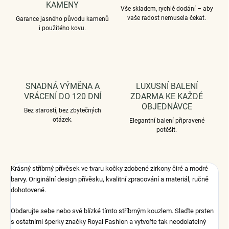
KAMENY
Vše skladem, rychlé dodání – aby
vaše radost nemusela čekat.
Garance jasného původu kamenů
i použitého kovu.
SNADNÁ VÝMĚNA A
LUXUSNÍ BALENÍ
VRÁCENÍ DO 120 DNÍ
ZDARMA KE KAŽDÉ
OBJEDNÁVCE
Bez starostí, bez zbytečných
otázek.
Elegantní balení připravené
potěšit.
Krásný stříbrný přívěsek ve tvaru kočky zdobené zirkony čiré a modré
barvy. Originální design přívěsku, kvalitní zpracování a materiál, ručně
dohotovené.
Obdarujte sebe nebo své blízké tímto stříbrným kouzlem. Slaďte prsten
s ostatními šperky značky Royal Fashion a vytvořte tak neodolatelný