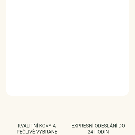
Obdarujte sebe nebo své blízké tímto stříbrným kouzlem. Slaďte
prsten s ostatními šperky značky Royal Fashion a vytvořte tak
neodolatelný set.
Přívěsky jsou plně kompatibilní i s náramky jiných značek. Stříbro
925/1000, zirkony.
DODÁVÁME BALENÉ V DÁRKOVÉM BALENÍ - ZDARMA !*
DETAILNÍ INFORMACE
ZEPTAT SE
HLÍDAT
KVALITNÍ KOVY A
EXPRESNÍ ODESLÁNÍ DO
PEČLIVĚ VYBRANÉ
24 HODIN