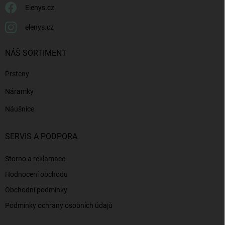
Elenys.cz
elenys.cz
NÁŠ SORTIMENT
Prsteny
Náramky
Náušnice
SERVIS A PODPORA
Storno a reklamace
Hodnocení obchodu
Obchodní podmínky
Podmínky ochrany osobních údajů