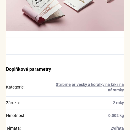
Doplňkové parametry
Stříbrné přívěsky a korálky na krk i na
Kategorie
:
náramky
Záruka
:
2 roky
Hmotnost
:
0.002 kg
Témata
:
Zvířata