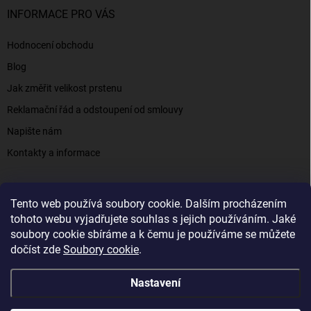
INFORMACE PRO VÁS
Hodnocení obchodu
Blog
Jak změřit velikost prstenu
Reklamační řád a odstoupení od smlouvy
Napište nám
Kontakty a informace
Tento web používá soubory cookie. Dalším procházením
Elenys.cz - šperky, kterým věříte už od roku 2016
tohoto webu vyjadřujete souhlas s jejich používáním. Jaké
soubory cookie sbíráme a k čemu je používáme se můžete
dočíst zde
Soubory cookie
.
Copyright 2026
Elenys.cz
. Všechna práva vyhrazena.
Nastavení
Vytvořil Shoptet