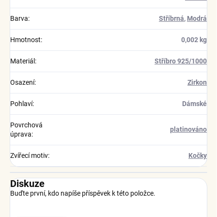
Barva
:
Stříbrná
,
Modrá
Hmotnost
:
0,002 kg
Materiál
:
Stříbro 925/1000
Osazení
:
Zirkon
Pohlaví
:
Dámské
Povrchová
platinováno
úprava
:
Zvířecí motiv
:
Kočky
Diskuze
Buďte první, kdo napíše příspěvek k této položce.