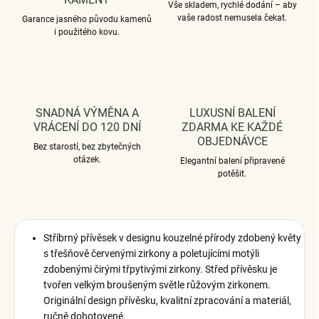
Vše skladem, rychlé dodání – aby
vaše radost nemusela čekat.
Garance jasného původu kamenů
i použitého kovu.
SNADNÁ VÝMĚNA A
LUXUSNÍ BALENÍ
VRÁCENÍ DO 120 DNÍ
ZDARMA KE KAŽDÉ
OBJEDNÁVCE
Bez starostí, bez zbytečných
otázek.
Elegantní balení připravené
potěšit.
Stříbrný přívěsek v designu kouzelné přírody zdobený květy
s třešňově červenými zirkony a poletujícími motýli
zdobenými čirými třpytivými zirkony. Střed přívěsku je
tvořen velkým broušeným světle růžovým zirkonem.
Originální design přívěsku, kvalitní zpracování a materiál,
ručně dohotovené.