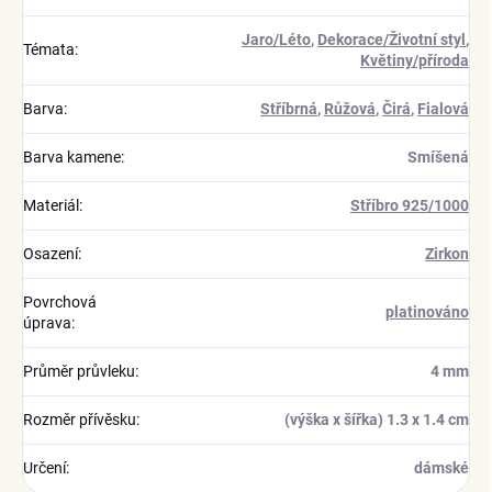
Jaro/Léto
,
Dekorace/Životní styl
,
Témata
:
Květiny/příroda
Barva
:
Stříbrná
,
Růžová
,
Čirá
,
Fialová
Barva kamene
:
Smíšená
Materiál
:
Stříbro 925/1000
Osazení
:
Zirkon
Povrchová
platinováno
úprava
:
Průměr průvleku
:
4 mm
Rozměr přívěsku
:
(výška x šířka) 1.3 x 1.4 cm
Určení
:
dámské