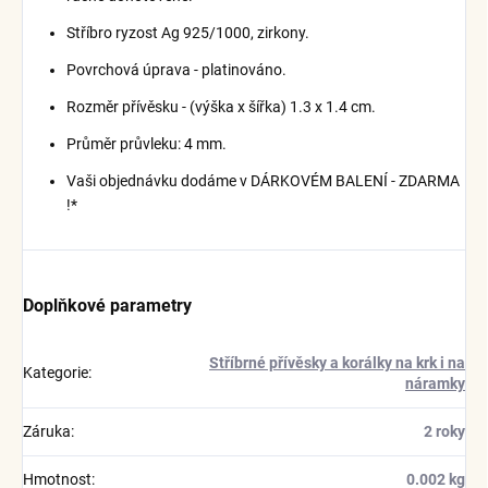
Stříbro ryzost Ag 925/1000, zirkony.
Povrchová úprava - platinováno.
Rozměr přívěsku - (výška x šířka) 1.3 x 1.4 cm.
Průměr průvleku: 4 mm.
Vaši objednávku dodáme v DÁRKOVÉM BALENÍ - ZDARMA
!*
Doplňkové parametry
Stříbrné přívěsky a korálky na krk i na
Kategorie
:
náramky
Záruka
:
2 roky
Hmotnost
:
0.002 kg