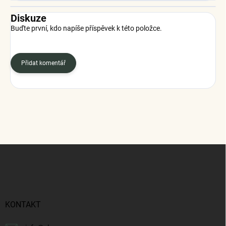
Diskuze
Buďte první, kdo napíše příspěvek k této položce.
Přidat komentář
Z
á
p
a
t
í
KONTAKT