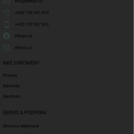
info
@
elenys.cz
+420 739 367 833
+420 739 367 833
Elenys.cz
elenys.cz
NÁŠ SORTIMENT
Prsteny
Náramky
Náušnice
SERVIS A PODPORA
Storno a reklamace