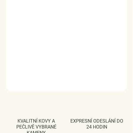
tvořen velkým broušeným světle růžovým zirkonem.
Originální design přívěsku, kvalitní zpracování a materiál,
ručně dohotovené.
Stříbro ryzost Ag 925/1000, zirkony.
Povrchová úprava - platinováno.
Rozměr přívěsku - (výška x šířka) 1.3 x 1.4 cm.
Průměr průvleku: 4 mm.
Vaši objednávku dodáme v DÁRKOVÉM BALENÍ - ZDARMA
!*
DETAILNÍ INFORMACE
ZEPTAT SE
HLÍDAT
KVALITNÍ KOVY A
EXPRESNÍ ODESLÁNÍ DO
PEČLIVĚ VYBRANÉ
24 HODIN
KAMENY