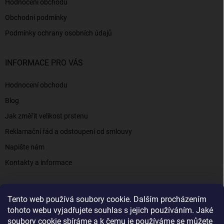
Hodnocení obchodu
Obchodní podmínky
Podmínky ochrany osobních údajů
INFORMACE PRO VÁS
Hodnocení obchodu
Blog
Jak změřit velikost prstenu
Reklamační řád a odstoupení od smlouvy
Napište nám
Kontakty a informace
Tento web používá soubory cookie. Dalším procházením
Elenys.cz - šperky, kterým věříte už od roku 2016
tohoto webu vyjadřujete souhlas s jejich používáním. Jaké
soubory cookie sbíráme a k čemu je používáme se můžete