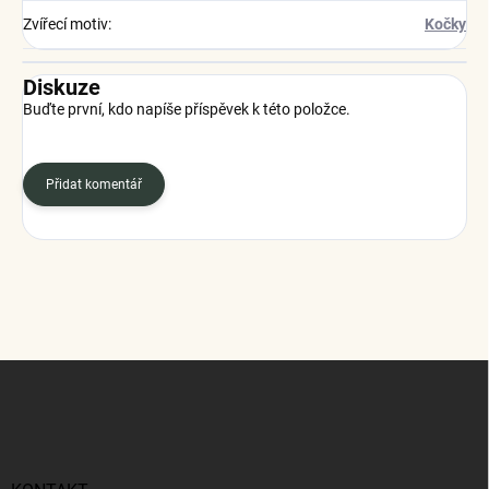
Zvířecí motiv
:
Kočky
Diskuze
Buďte první, kdo napíše příspěvek k této položce.
Přidat komentář
Z
á
p
a
t