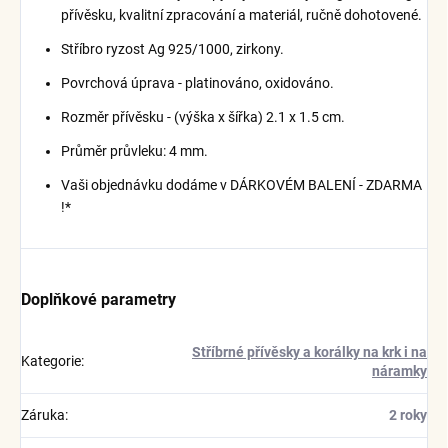
přívěsku, kvalitní zpracování a materiál, ručně dohotovené.
Stříbro ryzost Ag 925/1000, zirkony.
Povrchová úprava - platinováno, oxidováno.
Rozměr přívěsku - (výška x šířka) 2.1 x 1.5 cm.
Průměr průvleku: 4 mm.
Vaši objednávku dodáme v DÁRKOVÉM BALENÍ - ZDARMA
!*
Doplňkové parametry
Stříbrné přívěsky a korálky na krk i na
Kategorie
:
náramky
Záruka
:
2 roky