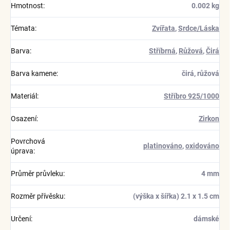
Hmotnost
:
0.002 kg
Témata
:
Zvířata
,
Srdce/Láska
Barva
:
Stříbrná
,
Růžová
,
Čirá
Barva kamene
:
čirá, růžová
Materiál
:
Stříbro 925/1000
Osazení
:
Zirkon
Povrchová
platinováno
,
oxidováno
úprava
:
Průměr průvleku
:
4 mm
Rozměr přívěsku
:
(výška x šířka) 2.1 x 1.5 cm
Určení
:
dámské