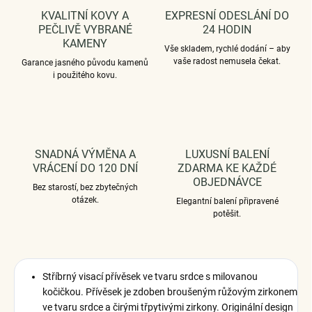
KVALITNÍ KOVY A
EXPRESNÍ ODESLÁNÍ DO
PEČLIVĚ VYBRANÉ
24 HODIN
KAMENY
Vše skladem, rychlé dodání – aby
vaše radost nemusela čekat.
Garance jasného původu kamenů
i použitého kovu.
SNADNÁ VÝMĚNA A
LUXUSNÍ BALENÍ
VRÁCENÍ DO 120 DNÍ
ZDARMA KE KAŽDÉ
OBJEDNÁVCE
Bez starostí, bez zbytečných
otázek.
Elegantní balení připravené
potěšit.
Stříbrný visací přívěsek ve tvaru srdce s milovanou
kočičkou. Přívěsek je zdoben broušeným růžovým zirkonem
ve tvaru srdce a čirými třpytivými zirkony. Originální design