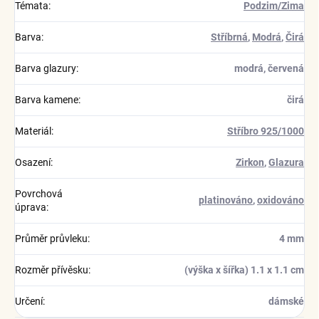
Témata
:
Podzim/Zima
Barva
:
Stříbrná
,
Modrá
,
Čirá
Barva glazury
:
modrá, červená
Barva kamene
:
čirá
Materiál
:
Stříbro 925/1000
Osazení
:
Zirkon
,
Glazura
Povrchová
platinováno
,
oxidováno
úprava
:
Průměr průvleku
:
4 mm
Rozměr přívěsku
:
(výška x šířka) 1.1 x 1.1 cm
Určení
:
dámské