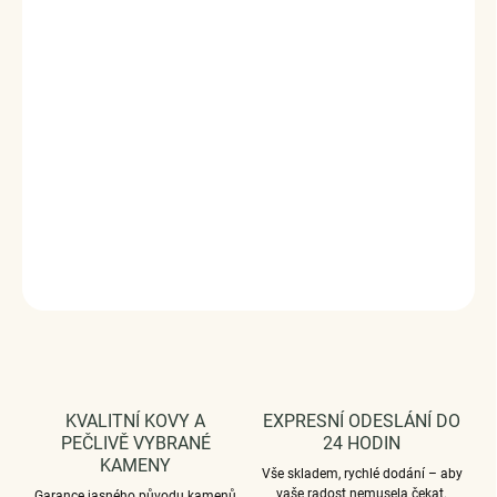
design přívěsku, kvalitní zpracování a materiál, ručně
dohotovené.
Stříbro ryzost Ag 925/1000, zirkony, glazura.
Povrchová úprava - platinováno, oxidováno.
Rozměr přívěsku - (výška x šířka) 1.1 x 1.1 cm.
Průměr průvleku: 4 mm.
Vaši objednávku dodáme v DÁRKOVÉM BALENÍ - ZDARMA
!*
DETAILNÍ INFORMACE
ZEPTAT SE
HLÍDAT
KVALITNÍ KOVY A
EXPRESNÍ ODESLÁNÍ DO
PEČLIVĚ VYBRANÉ
24 HODIN
KAMENY
Vše skladem, rychlé dodání – aby
vaše radost nemusela čekat.
Garance jasného původu kamenů