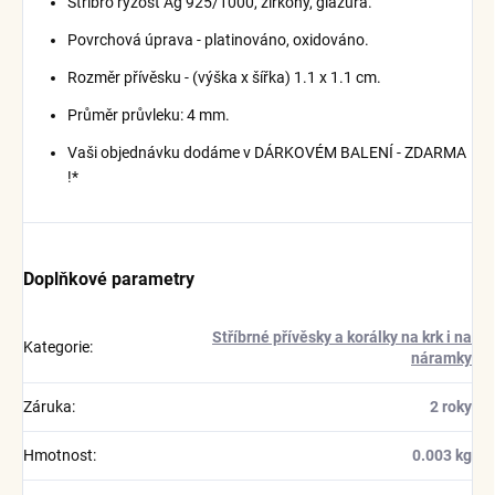
Stříbro ryzost Ag 925/1000, zirkony, glazura.
Povrchová úprava - platinováno, oxidováno.
Rozměr přívěsku - (výška x šířka) 1.1 x 1.1 cm.
Průměr průvleku: 4 mm.
Vaši objednávku dodáme v DÁRKOVÉM BALENÍ - ZDARMA
!*
Doplňkové parametry
Stříbrné přívěsky a korálky na krk i na
Kategorie
:
náramky
Záruka
:
2 roky
Hmotnost
:
0.003 kg