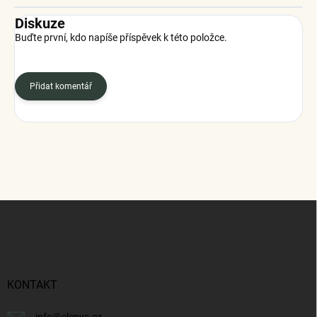
Diskuze
Buďte první, kdo napíše příspěvek k této položce.
Přidat komentář
Z
á
p
a
t
í
KONTAKT