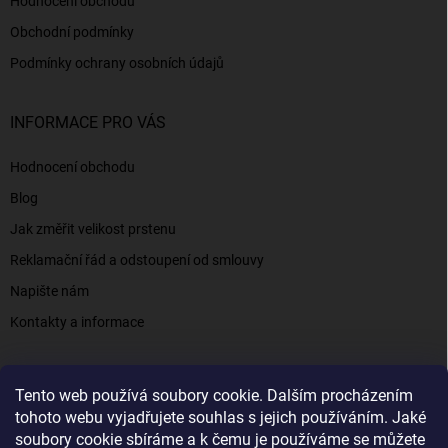
Hodnocení obchodu
Obchodní podmínky
Podmínky ochrany osobních údajů
INFORMACE PRO VÁS
Hodnocení obchodu
Blog
Jak změřit velikost prstenu
Reklamační řád a odstoupení od smlouvy
Napište nám
Kontakty a informace
Tento web používá soubory cookie. Dalším procházením
Elenys.cz - šperky, kterým věříte už od roku 2016
tohoto webu vyjadřujete souhlas s jejich používáním. Jaké
soubory cookie sbíráme a k čemu je používáme se můžete