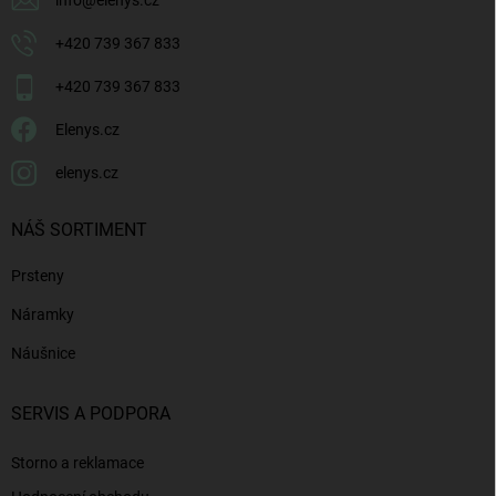
info
@
elenys.cz
+420 739 367 833
+420 739 367 833
Elenys.cz
elenys.cz
NÁŠ SORTIMENT
Prsteny
Náramky
Náušnice
SERVIS A PODPORA
Storno a reklamace