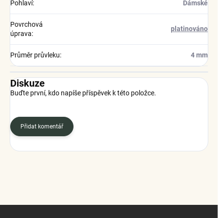
Pohlaví
:
Dámské
Povrchová
platinováno
úprava
:
Průměr průvleku
:
4 mm
Diskuze
Buďte první, kdo napíše příspěvek k této položce.
Přidat komentář
Z