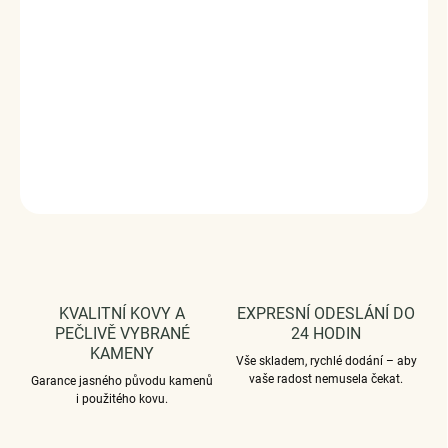
materiál, ručně dohotovené.
Stříbro ryzost Ag 925/1000, zirkony.
Průměr průvleku: 4 mm
Vaši objednávku dodáme v DÁRKOVÉM BALENÍ - ZDARMA
!*
DETAILNÍ INFORMACE
ZEPTAT SE
HLÍDAT
KVALITNÍ KOVY A
EXPRESNÍ ODESLÁNÍ DO
PEČLIVĚ VYBRANÉ
24 HODIN
KAMENY
Vše skladem, rychlé dodání – aby
vaše radost nemusela čekat.
Garance jasného původu kamenů
i použitého kovu.