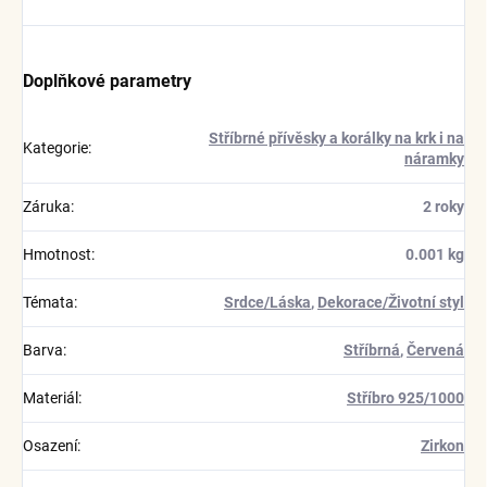
Doplňkové parametry
Stříbrné přívěsky a korálky na krk i na
Kategorie
:
náramky
Záruka
:
2 roky
Hmotnost
:
0.001 kg
Témata
:
Srdce/Láska
,
Dekorace/Životní styl
Barva
:
Stříbrná
,
Červená
Materiál
:
Stříbro 925/1000
Osazení
:
Zirkon