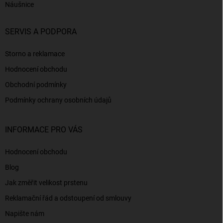
Náušnice
SERVIS A PODPORA
Storno a reklamace
Hodnocení obchodu
Obchodní podmínky
Podmínky ochrany osobních údajů
INFORMACE PRO VÁS
Hodnocení obchodu
Blog
Jak změřit velikost prstenu
Reklamační řád a odstoupení od smlouvy
Napište nám