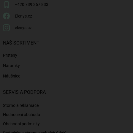
+420 739 367 833
Elenys.cz
elenys.cz
NÁŠ SORTIMENT
Prsteny
Náramky
Náušnice
SERVIS A PODPORA
Storno a reklamace
Hodnocení obchodu
Obchodní podmínky