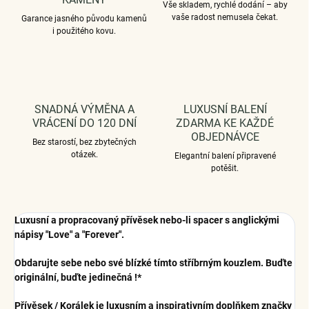
Vše skladem, rychlé dodání – aby
vaše radost nemusela čekat.
Garance jasného původu kamenů
i použitého kovu.
SNADNÁ VÝMĚNA A
LUXUSNÍ BALENÍ
VRÁCENÍ DO 120 DNÍ
ZDARMA KE KAŽDÉ
OBJEDNÁVCE
Bez starostí, bez zbytečných
otázek.
Elegantní balení připravené
potěšit.
Luxusní a propracovaný přívěsek nebo-li spacer s anglickými
nápisy "Love" a "Forever".
Obdarujte sebe nebo své blízké tímto stříbrným kouzlem. Buďte
originální, buďte jedinečná !*
Přívěsek / Korálek je luxusním a inspirativním doplňkem značky