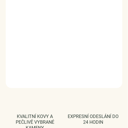
buďte jedinečná !*
Přívěsek / Korálek je luxusním a
inspirativním doplňkem značky Royal Fashion.
Originální
design přívěsku značky Royal Fashion, luxusní zpracování,
kvalitní materiál, ruční práce.
Přívěsky jsou plně kompatibilní s náramky jiných značek.
Materiál: pravé stříbro kvality 925.
Rozměry: (výška x šířka) 0.9 cm x 0.9 cm
Průměr průvleku: 4 mm
DODÁVÁME BALENÉ V DÁRKOVÉ KRABIČCE - ZDARMA !*
DETAILNÍ INFORMACE
ZEPTAT SE
HLÍDAT
KVALITNÍ KOVY A
EXPRESNÍ ODESLÁNÍ DO
PEČLIVĚ VYBRANÉ
24 HODIN
KAMENY