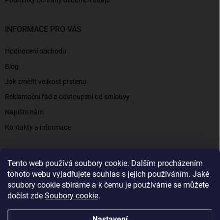
Podmínky ochrany osobních údajů
INFORMACE PRO VÁS
Hodnocení obchodu
Blog
Jak změřit velikost prstenu
Reklamační řád a odstoupení od smlouvy
Napište nám
Kontakty a informace
Tento web používá soubory cookie. Dalším procházením
Elenys.cz - šperky, kterým věříte už od roku 2016
tohoto webu vyjadřujete souhlas s jejich používáním. Jaké
soubory cookie sbíráme a k čemu je používáme se můžete
dočíst zde
Soubory cookie
.
Copyright 2026
Elenys.cz
. Všechna práva vyhrazena.
Nastavení