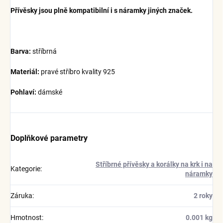
Přívěsky jsou plně kompatibilní i s náramky jiných značek.
Barva:
stříbrná
Materiál:
pravé stříbro kvality 925
Pohlaví:
dámské
Doplňkové parametry
Stříbrné přívěsky a korálky na krk i na
Kategorie
:
náramky
Záruka
:
2 roky
Hmotnost
:
0.001 kg