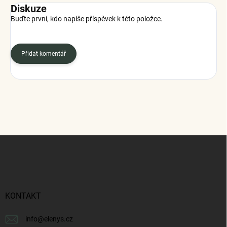
Diskuze
Buďte první, kdo napíše příspěvek k této položce.
Přidat komentář
Z
á
p
a
t
í
KONTAKT
info
@
elenys.cz