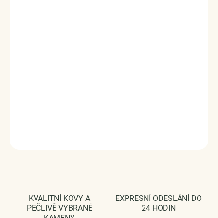
set nemusí být nošen pouze kadeřnicemi, ale i ženami, které
o sebe dbají. Originální design přívěsku, kvalitní zpracování
a materiál, ručně dohotovené.
Stříbro ryzost Ag 925/1000.
Povrchová úprava - platinováno, oxidováno.
Rozměr přívěsku - (výška x šířka) 2.2 x 1.0 cm.
Průměr průvleku: 4 mm.
Vaši objednávku dodáme v DÁRKOVÉM BALENÍ - ZDARMA
!*
DETAILNÍ INFORMACE
ZEPTAT SE
HLÍDAT
KVALITNÍ KOVY A
EXPRESNÍ ODESLÁNÍ DO
PEČLIVĚ VYBRANÉ
24 HODIN
KAMENY