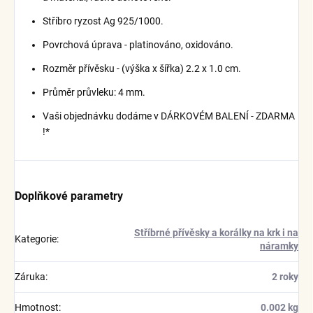
Stříbro ryzost Ag 925/1000.
Povrchová úprava - platinováno, oxidováno.
Rozměr přívěsku - (výška x šířka) 2.2 x 1.0 cm.
Průměr průvleku: 4 mm.
Vaši objednávku dodáme v DÁRKOVÉM BALENÍ - ZDARMA
!*
Doplňkové parametry
Stříbrné přívěsky a korálky na krk i na
Kategorie
:
náramky
Záruka
:
2 roky
Hmotnost
:
0.002 kg