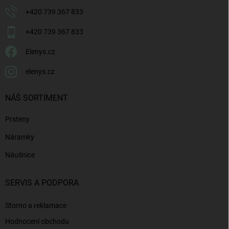
+420 739 367 833
+420 739 367 833
Elenys.cz
elenys.cz
NÁŠ SORTIMENT
Prsteny
Náramky
Náušnice
SERVIS A PODPORA
Storno a reklamace
Hodnocení obchodu