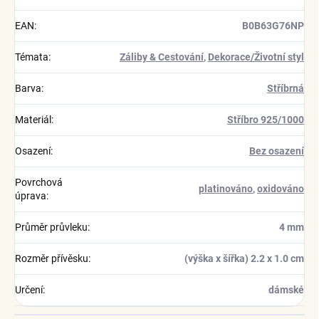
EAN
:
B0B63G76NP
Témata
:
Záliby & Cestování
,
Dekorace/Životní styl
Barva
:
Stříbrná
Materiál
:
Stříbro 925/1000
Osazení
:
Bez osazení
Povrchová
platinováno
,
oxidováno
úprava
:
Průměr průvleku
:
4 mm
Rozměr přívěsku
:
(výška x šířka) 2.2 x 1.0 cm
Určení
:
dámské