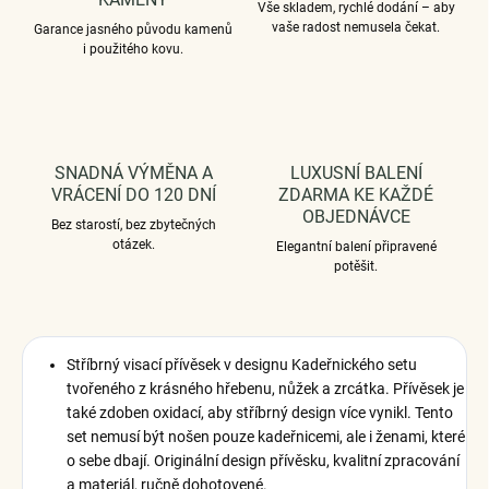
Vše skladem, rychlé dodání – aby
vaše radost nemusela čekat.
Garance jasného původu kamenů
i použitého kovu.
SNADNÁ VÝMĚNA A
LUXUSNÍ BALENÍ
VRÁCENÍ DO 120 DNÍ
ZDARMA KE KAŽDÉ
OBJEDNÁVCE
Bez starostí, bez zbytečných
otázek.
Elegantní balení připravené
potěšit.
Stříbrný visací přívěsek v designu Kadeřnického setu
tvořeného z krásného hřebenu, nůžek a zrcátka. Přívěsek je
také zdoben oxidací, aby stříbrný design více vynikl. Tento
set nemusí být nošen pouze kadeřnicemi, ale i ženami, které
o sebe dbají. Originální design přívěsku, kvalitní zpracování
a materiál, ručně dohotovené.