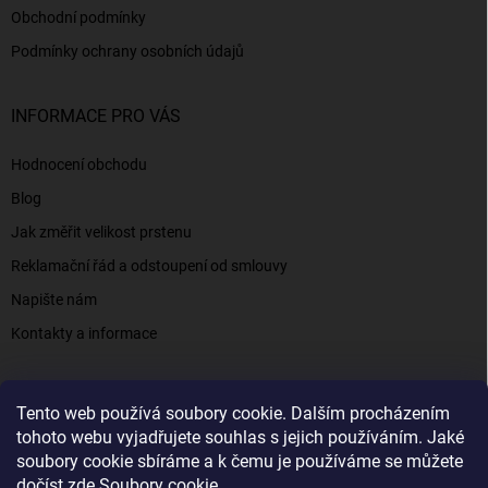
Obchodní podmínky
Podmínky ochrany osobních údajů
INFORMACE PRO VÁS
Hodnocení obchodu
Blog
Jak změřit velikost prstenu
Reklamační řád a odstoupení od smlouvy
Napište nám
Kontakty a informace
Tento web používá soubory cookie. Dalším procházením
Elenys.cz - šperky, kterým věříte už od roku 2016
tohoto webu vyjadřujete souhlas s jejich používáním. Jaké
soubory cookie sbíráme a k čemu je používáme se můžete
dočíst zde
Soubory cookie
.