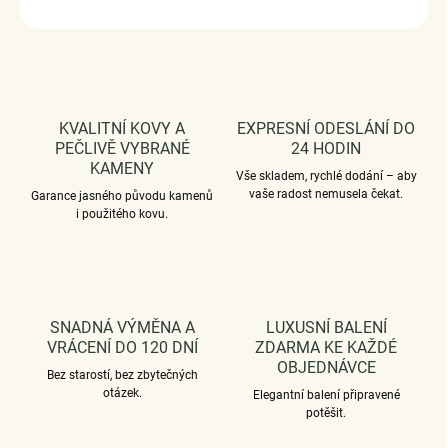
ZEPTAT SE
HLÍDAT
KVALITNÍ KOVY A
EXPRESNÍ ODESLÁNÍ DO
PEČLIVĚ VYBRANÉ
24 HODIN
KAMENY
Vše skladem, rychlé dodání – aby
vaše radost nemusela čekat.
Garance jasného původu kamenů
i použitého kovu.
SNADNÁ VÝMĚNA A
LUXUSNÍ BALENÍ
VRÁCENÍ DO 120 DNÍ
ZDARMA KE KAŽDÉ
OBJEDNÁVCE
Bez starostí, bez zbytečných
otázek.
Elegantní balení připravené
potěšit.