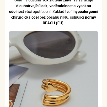
Gold™
v odstínu
18k žlutého zlata
. Ta zaručuje
dlouhotrvající lesk, voděodolnost a vysokou
odolnost
vůči opotřebení. Základ tvoří
hypoalergenní
chirurgická ocel
bez obsahu niklu, splňující
normy
REACH (EU)
.