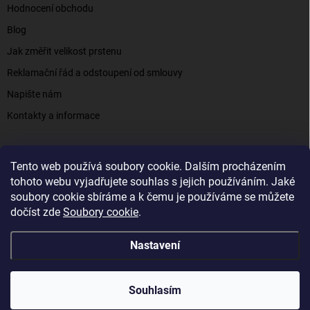
Hodnocení obchodu
Blog
Jak změřit velikost prstenu
Reklamační řád a odstoupení od smlouvy
Napište nám
Kontakty a informace
Tento web používá soubory cookie. Dalším procházením
Elenys.cz - šperky, kterým věříte už od roku 2016
tohoto webu vyjadřujete souhlas s jejich používáním. Jaké
soubory cookie sbíráme a k čemu je používáme se můžete
dočíst zde
Soubory cookie
.
Copyright 2026
Elenys.cz
. Všechna práva vyhrazena.
Nastavení
Vytvořil Shoptet
Souhlasím