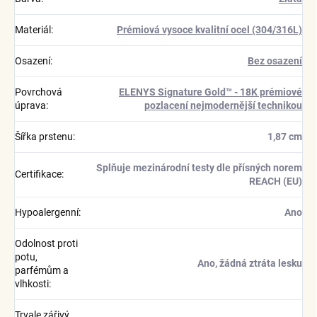
Materiál
:
Prémiová vysoce kvalitní ocel (304/316L)
Osazení
:
Bez osazení
Povrchová
ELENYS Signature Gold™ - 18K prémiové
úprava
:
pozlacení nejmodernější technikou
Šířka prstenu
:
1,87 cm
Splňuje mezinárodní testy dle přísných norem
Certifikace
:
REACH (EU)
Hypoalergenní
:
Ano
Odolnost proti
potu,
Ano, žádná ztráta lesku
parfémům a
vlhkosti
:
Trvale zářivý