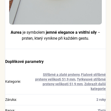
Aurea
je symbolem
jemné elegance a vnitřní síly
–
prsten, který vynikne při každém gestu.
Doplňkové parametry
Stříbrné a zlaté prsteny
,
Fialové stříbrné
prsteny velikosti 51,9 mm
,
Tyrkysové stříbrné
Kategorie
:
prsteny velikosti 51,9 mm
,
Zobrazit další
kategorie
Záruka
:
2 roky
Barva
:
Zlatá