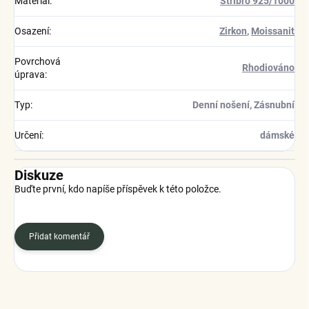
Materiál
:
Stříbro 925/1000
Osazení
:
Zirkon
,
Moissanit
Povrchová
Rhodiováno
úprava
:
Typ
:
Denní nošení, Zásnubní
Určení
:
dámské
Diskuze
Buďte první, kdo napíše příspěvek k této položce.
Přidat komentář