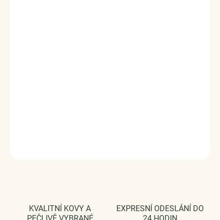
Stříbrný rhodiovaný prsten zdobený zářivým drahokamem
moissanitem a okolními třpytivými zirkony. Originální design
prstenu, kvalitní zpracování a materiál, ručně dohotovené.
Stříbro ryzost Ag 925/1000, zirkony, moissanit.
Povrchová úprava: rhodiováno.
Karátová váha: 1.00 ct.
Vaši objednávku dodáme v DÁRKOVÉM BALENÍ - ZDARMA
!*
Šperk je dodáván s GRA certifikátem pravosti kamene
Moissanite
DETAILNÍ INFORMACE
ZEPTAT SE
HLÍDAT
KVALITNÍ KOVY A
EXPRESNÍ ODESLÁNÍ DO
PEČLIVĚ VYBRANÉ
24 HODIN