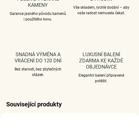
KAMENY
Vše skladem, rychlé dodání – aby
vaše radost nemusela čekat.
Garance jasného původu kamenů
i použitého kovu.
SNADNÁ VÝMĚNA A
LUXUSNÍ BALENÍ
VRÁCENÍ DO 120 DNÍ
ZDARMA KE KAŽDÉ
OBJEDNÁVCE
Bez starostí, bez zbytečných
otázek.
Elegantní balení připravené
potěšit.
Související produkty