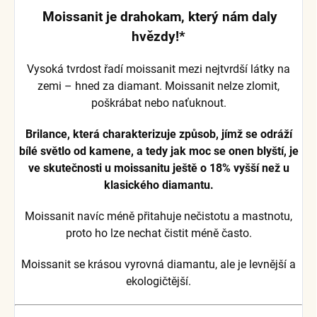
Moissanit je drahokam, který nám daly
hvězdy!*
Vysoká tvrdost řadí moissanit mezi nejtvrdší látky na
zemi – hned za diamant. Moissanit nelze zlomit,
poškrábat nebo naťuknout.
Brilance, která charakterizuje způsob, jímž se odráží
bílé světlo od kamene, a tedy jak moc se onen blyští, je
ve skutečnosti u moissanitu ještě o 18% vyšší než u
klasického diamantu.
Moissanit navíc méně přitahuje nečistotu a mastnotu,
proto ho lze nechat čistit méně často.
Moissanit se krásou vyrovná diamantu, ale je levnější a
ekologičtější.