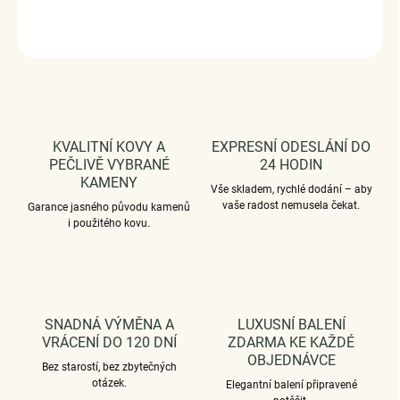
DETAILNÍ INFORMACE
ZEPTAT SE
HLÍDAT
KVALITNÍ KOVY A
EXPRESNÍ ODESLÁNÍ DO
PEČLIVĚ VYBRANÉ
24 HODIN
KAMENY
Vše skladem, rychlé dodání – aby
vaše radost nemusela čekat.
Garance jasného původu kamenů
i použitého kovu.
SNADNÁ VÝMĚNA A
LUXUSNÍ BALENÍ
VRÁCENÍ DO 120 DNÍ
ZDARMA KE KAŽDÉ
OBJEDNÁVCE
Bez starostí, bez zbytečných
otázek.
Elegantní balení připravené