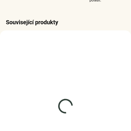
potěšit.
Související produkty
SKLADEM
SKLADEM
(1 KS)
(1 KS)
Elenys stříbrný náramek
ELENYS Kočičí elegance
na přívěsky Zamilované
náramek ze sterlingového
červené srdce
stříbra 925