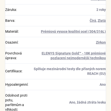
Záruka
:
2 roky
Barva
:
Čirá
,
Zlatá
Materiál
:
Prémiová vysoce kvalitní ocel (304/316L)
Osazení
:
Zirkon
Povrchová
ELENYS Signature Gold™ - 18K prémiové
úprava
:
pozlacení nejmodernější technikou
Splňuje mezinárodní testy dle přísných norem
Certifikace
:
REACH (EU)
Hypoalergenní
:
Ano
Odolnost proti
potu,
Ano, žádná ztráta lesku
parfémům a
vlhkosti
: