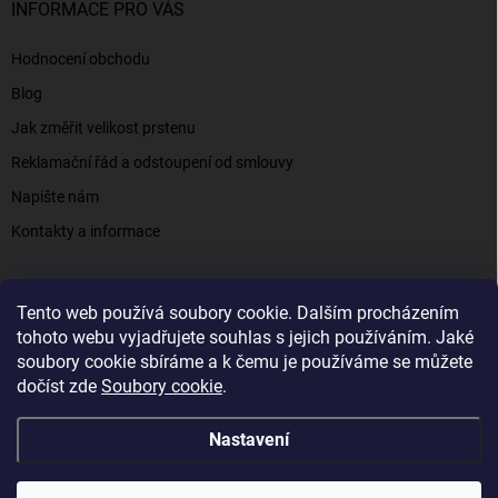
INFORMACE PRO VÁS
Hodnocení obchodu
Blog
Jak změřit velikost prstenu
Reklamační řád a odstoupení od smlouvy
Napište nám
Kontakty a informace
Tento web používá soubory cookie. Dalším procházením
Elenys.cz - šperky, kterým věříte už od roku 2016
tohoto webu vyjadřujete souhlas s jejich používáním. Jaké
soubory cookie sbíráme a k čemu je používáme se můžete
dočíst zde
Soubory cookie
.
Copyright 2026
Elenys.cz
. Všechna práva vyhrazena.
Nastavení
Vytvořil Shoptet