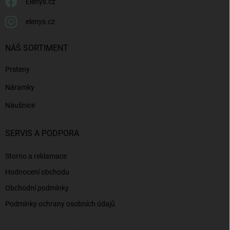
Elenys.cz
elenys.cz
NÁŠ SORTIMENT
Prsteny
Náramky
Náušnice
SERVIS A PODPORA
Storno a reklamace
Hodnocení obchodu
Obchodní podmínky
Podmínky ochrany osobních údajů