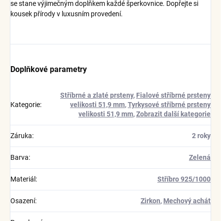
se stane výjimečným doplňkem každé šperkovnice. Dopřejte si
kousek přírody v luxusním provedení.
Doplňkové parametry
Stříbrné a zlaté prsteny
,
Fialové stříbrné prsteny
Kategorie
:
velikosti 51,9 mm
,
Tyrkysové stříbrné prsteny
velikosti 51,9 mm
,
Zobrazit další kategorie
Záruka
:
2 roky
Barva
:
Zelená
Materiál
:
Stříbro 925/1000
Osazení
:
Zirkon
,
Mechový achát