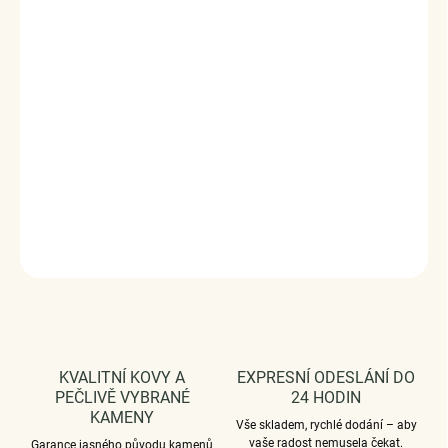
Stříbrný rhodiovaný prsten s mechovým achátem a zirkony.
Originální design prstenu, kvalitní zpracování a materiál,
ručně dohotovené.
Stříbro ryzost Ag 925/1000, mechový achát, zirkon
Povrchová úprava: rhodiováno
Velikost kamene: 8 mm
Vaši objednávku dodáme v DÁRKOVÉM BALENÍ - ZDARMA
!*
DETAILNÍ INFORMACE
ZEPTAT SE
HLÍDAT
KVALITNÍ KOVY A
EXPRESNÍ ODESLÁNÍ DO
PEČLIVĚ VYBRANÉ
24 HODIN
KAMENY
Vše skladem, rychlé dodání – aby
vaše radost nemusela čekat.
Garance jasného původu kamenů