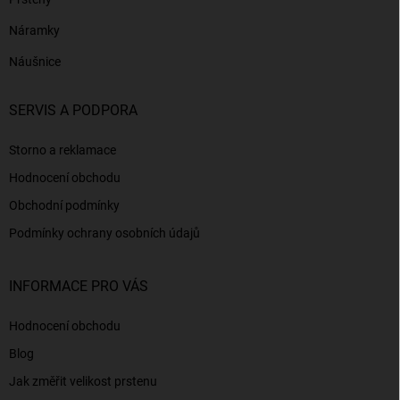
Náramky
Náušnice
SERVIS A PODPORA
Storno a reklamace
Hodnocení obchodu
Obchodní podmínky
Podmínky ochrany osobních údajů
INFORMACE PRO VÁS
Hodnocení obchodu
Blog
Jak změřit velikost prstenu