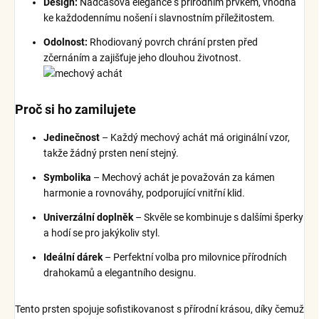
Design:
Nadčasová elegance s přírodním prvkem, vhodná
ke každodennímu nošení i slavnostním příležitostem.
Odolnost:
Rhodiovaný povrch chrání prsten před
zčernáním a zajišťuje jeho dlouhou životnost.
Proč si ho zamilujete
Jedinečnost
– Každý mechový achát má originální vzor,
takže žádný prsten není stejný.
Symbolika
– Mechový achát je považován za kámen
harmonie a rovnováhy, podporující vnitřní klid.
Univerzální doplněk
– Skvěle se kombinuje s dalšími šperky
a hodí se pro jakýkoliv styl.
Ideální dárek
– Perfektní volba pro milovnice přírodních
drahokamů a elegantního designu.
Tento prsten spojuje sofistikovanost s přírodní krásou, díky čemuž