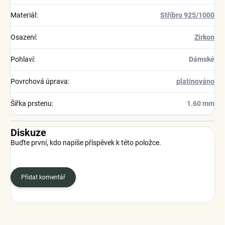
Materiál
:
Stříbro 925/1000
Osazení
:
Zirkon
Pohlaví
:
Dámské
Povrchová úprava
:
platinováno
Šířka prstenu
:
1.60 mm
Diskuze
Buďte první, kdo napíše příspěvek k této položce.
Přidat komentář