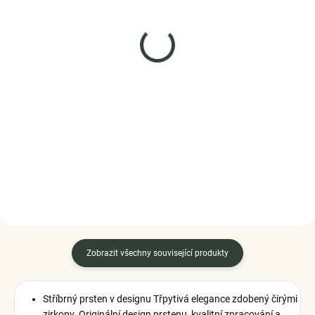
SKLADEM
SKLADEM
(5 KS)
(1 KS)
Elenys stříbrný náramek
Elenys stříbrný náramek
Nic není nemožné
Symbol ochrany
1 899 Kč
1 199 Kč
DO KOŠÍKU
DO KOŠÍKU
Zobrazit všechny související produkty
Stříbrný prsten v designu Třpytivá elegance zdobený čirými
zirkony. Originální design prstenu, kvalitní zpracování a