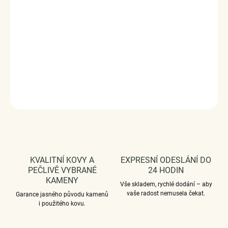
materiál, ručně dohotovené.
Stříbro 925/1000, zirkony.
Velikost - Nastavitelná
Šířka prstenu: 1.60 mm
DODÁVÁME BALENÉ V DÁRKOVÉM BALENÍ - ZDARMA !*
DETAILNÍ INFORMACE
ZEPTAT SE
HLÍDAT
KVALITNÍ KOVY A
EXPRESNÍ ODESLÁNÍ DO
PEČLIVĚ VYBRANÉ
24 HODIN
KAMENY
Vše skladem, rychlé dodání – aby
vaše radost nemusela čekat.
Garance jasného původu kamenů
i použitého kovu.