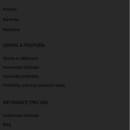
Prsteny
Náramky
Náušnice
SERVIS A PODPORA
Storno a reklamace
Hodnocení obchodu
Obchodní podmínky
Podmínky ochrany osobních údajů
INFORMACE PRO VÁS
Hodnocení obchodu
Blog