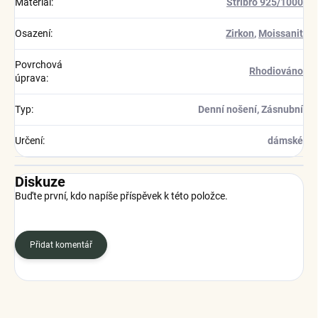
Materiál
:
Stříbro 925/1000
Osazení
:
Zirkon
,
Moissanit
Povrchová
Rhodiováno
úprava
:
Typ
:
Denní nošení, Zásnubní
Určení
:
dámské
Diskuze
Buďte první, kdo napíše příspěvek k této položce.
Přidat komentář