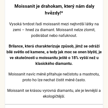
Moissanit je drahokam, který nám daly
hvězdy!*
Vysoká tvrdost řadí moissanit mezi nejtvrdší látky na
zemi – hned za diamant. Moissanit nelze zlomit,
poškrábat nebo naťuknout.
Brilance, která charakterizuje způsob, jímž se odráží
bílé světlo od kamene, a tedy jak moc se onen blyští, je
ve skutečnosti u moissanitu ještě o 18% vyšší než u
klasického diamantu.
Moissanit navíc méně přitahuje nečistotu a mastnotu,
proto ho lze nechat čistit méně často.
Moissanit se krásou vyrovná diamantu, ale je levnější a
ekologičtější.