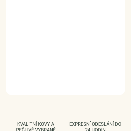
Stříbrný rhodiovaný prsten zdobený zářivým drahokamem
moissanitem a okolními třpytivými zirkony.
Originální design
prstenu, kvalitní zpracování a materiál, ručně dohotovené.
Stříbro ryzost Ag 925/1000, zirkony, moissanit.
Povrchová úprava: rhodiováno.
Karátová váha: 1.00 ct.
Vaši objednávku dodáme v DÁRKOVÉM BALENÍ - ZDARMA
!*
Šperk je dodáván s GRA certifikátem pravosti kamene
Moissanite
DETAILNÍ INFORMACE
ZEPTAT SE
HLÍDAT
KVALITNÍ KOVY A
EXPRESNÍ ODESLÁNÍ DO
PEČLIVĚ VYBRANÉ
24 HODIN