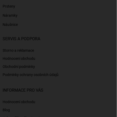
Prsteny
Náramky
Náušnice
SERVIS A PODPORA
Storno a reklamace
Hodnocení obchodu
Obchodní podmínky
Podmínky ochrany osobních údajů
INFORMACE PRO VÁS
Hodnocení obchodu
Blog