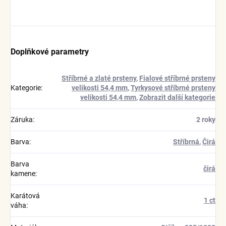
Doplňkové parametry
Stříbrné a zlaté prsteny
,
Fialové stříbrné prsteny
Kategorie
:
velikosti 54,4 mm
,
Tyrkysové stříbrné prsteny
velikosti 54,4 mm
,
Zobrazit další kategorie
Záruka
:
2 roky
Barva
:
Stříbrná
,
Čirá
Barva
čirá
kamene
:
Karátová
1 ct
váha
: