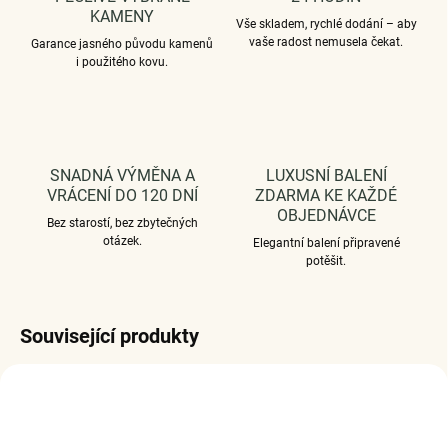
KAMENY
Vše skladem, rychlé dodání – aby
vaše radost nemusela čekat.
Garance jasného původu kamenů
i použitého kovu.
SNADNÁ VÝMĚNA A
LUXUSNÍ BALENÍ
VRÁCENÍ DO 120 DNÍ
ZDARMA KE KAŽDÉ
OBJEDNÁVCE
Bez starostí, bez zbytečných
otázek.
Elegantní balení připravené
potěšit.
Související produkty