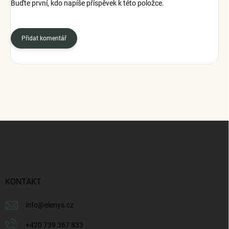
Buďte první, kdo napíše příspěvek k této položce.
Přidat komentář
Z
á
p
a
t
í
KONTAKT
info
@
elenys.cz
+420 739 367 833