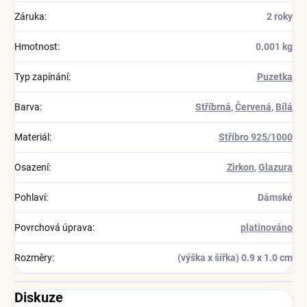
Záruka
:
2 roky
Hmotnost
:
0.001 kg
Typ zapínání
:
Puzetka
Barva
:
Stříbrná
,
Červená
,
Bílá
Materiál
:
Stříbro 925/1000
Osazení
:
Zirkon
,
Glazura
Pohlaví
:
Dámské
Povrchová úprava
:
platinováno
Rozměry
:
(výška x šířka) 0.9 x 1.0 cm
Diskuze