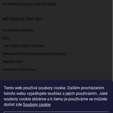
Podmínky ochrany osobních údajů
INFORMACE PRO VÁS
Hodnocení obchodu
Blog
Jak změřit velikost prstenu
Reklamační řád a odstoupení od smlouvy
Napište nám
Kontakty a informace
Tento web používá soubory cookie. Dalším procházením
Elenys.cz - šperky, kterým věříte už od roku 2016
tohoto webu vyjadřujete souhlas s jejich používáním. Jaké
soubory cookie sbíráme a k čemu je používáme se můžete
dočíst zde
Soubory cookie
.
Copyright 2026
Elenys.cz
. Všechna práva vyhrazena.