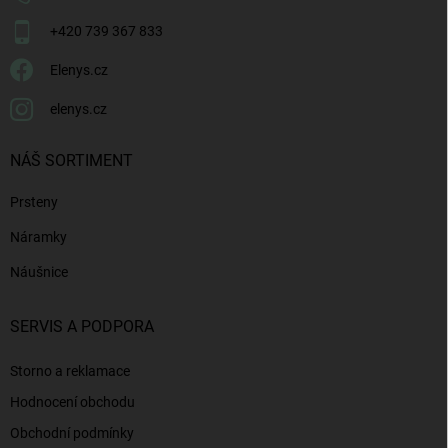
+420 739 367 833
Elenys.cz
elenys.cz
NÁŠ SORTIMENT
Prsteny
Náramky
Náušnice
SERVIS A PODPORA
Storno a reklamace
Hodnocení obchodu
Obchodní podmínky