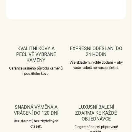
DETAILNÍ INFORMACE
ZEPTAT SE
HLÍDAT
KVALITNÍ KOVY A
EXPRESNÍ ODESLÁNÍ DO
PEČLIVĚ VYBRANÉ
24 HODIN
KAMENY
Vše skladem, rychlé dodání – aby
vaše radost nemusela čekat.
Garance jasného původu kamenů
i použitého kovu.
SNADNÁ VÝMĚNA A
LUXUSNÍ BALENÍ
VRÁCENÍ DO 120 DNÍ
ZDARMA KE KAŽDÉ
OBJEDNÁVCE
Bez starostí, bez zbytečných
otázek.
Elegantní balení připravené