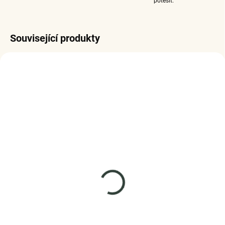
potěšit.
Související produkty
SKLADEM
SKLADEM
(5 KS)
(3 KS)
ELENYS Nekonečná
Elenys náhrdelník
láska
Aurielle – Alexandrit,
18K pozlacení
náhrdelník · sterlingové