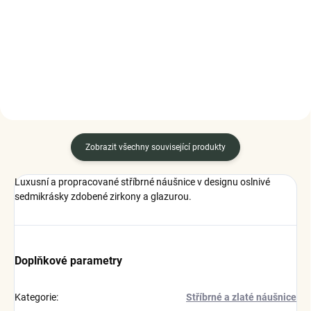
stříbro 925
1 999 Kč
1 169 Kč
DO KOŠÍKU
DO KOŠÍKU
Zobrazit všechny související produkty
Luxusní a propracované stříbrné náušnice v designu oslnivé
sedmikrásky zdobené zirkony a glazurou.
Doplňkové parametry
Kategorie
:
Stříbrné a zlaté náušnice