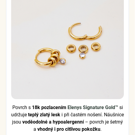
Povrch s
18k pozlacením
Elenys Signature Gold™
si
udržuje
teplý zlatý lesk
i při častém nošení. Náušnice
jsou
voděodolné a hypoalergenní
– povrch je šetrný
a
vhodný i pro citlivou pokožku
.