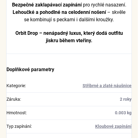
Bezpečné zaklapávací zapínání
pro rychlé nasazení.
Lehoučké a pohodlné na celodenní nošení
– skvěle
se kombinují s peckami i dalšími kroužky.
Orbit Drop – nenápadný luxus, který dodá outfitu
jiskru během vteřiny.
Doplňkové parametry
Kategorie
:
Stříbrné a zlaté náušnice
Záruka
:
2 roky
Hmotnost
:
0.003 kg
Typ zapínání
:
Kloubové zapínání