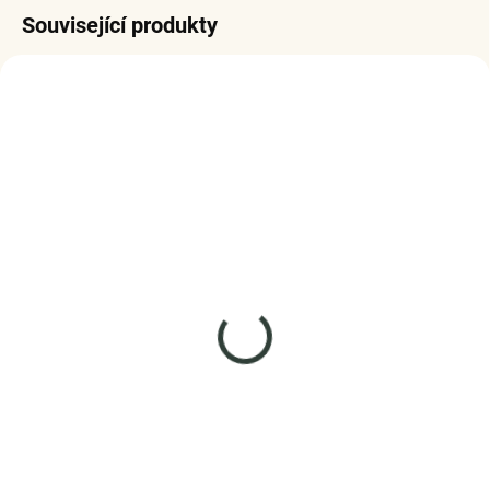
Související produkty
SKLADEM
SKLADEM
(>5 KS)
(3 KS)
Elenys náhrdelník Lyra –
Elenys stříbrný
Alexandrit, 18K
náhrdelník Třpytivá
pozlacení
elegance
1 875 Kč
999 Kč
DO KOŠÍKU
DO KOŠÍKU