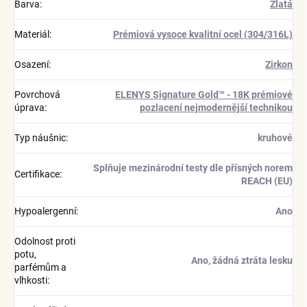
Barva
:
Zlatá
Materiál
:
Prémiová vysoce kvalitní ocel (304/316L)
Osazení
:
Zirkon
Povrchová
ELENYS Signature Gold™ - 18K prémiové
úprava
:
pozlacení nejmodernější technikou
Typ náušnic
:
kruhové
Splňuje mezinárodní testy dle přísných norem
Certifikace
:
REACH (EU)
Hypoalergenní
:
Ano
Odolnost proti
potu,
Ano, žádná ztráta lesku
parfémům a
vlhkosti
: