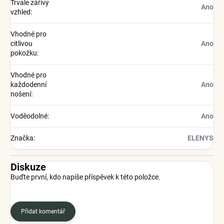
Trvale zářivý
Ano
vzhled
:
Vhodné pro
citlivou
Ano
pokožku
:
Vhodné pro
každodenní
Ano
nošení
:
Voděodolné
:
Ano
Značka
:
ELENYS
Diskuze
Buďte první, kdo napíše příspěvek k této položce.
Přidat komentář