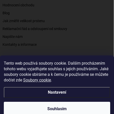
Hodnocení obchodu
Blog
Jak změřit velikost prstenu
Reklamační řád a odstoupení od smlouvy
Napište nám
Kontakty a informace
Tento web používá soubory cookie. Dalším procházením
Elenys.cz - šperky, kterým věříte už od roku 2016
tohoto webu vyjadřujete souhlas s jejich používáním. Jaké
soubory cookie sbíráme a k čemu je používáme se můžete
dočíst zde
Soubory cookie
.
Copyright 2026
Elenys.cz
. Všechna práva vyhrazena.
Nastavení
Vytvořil Shoptet
Souhlasím