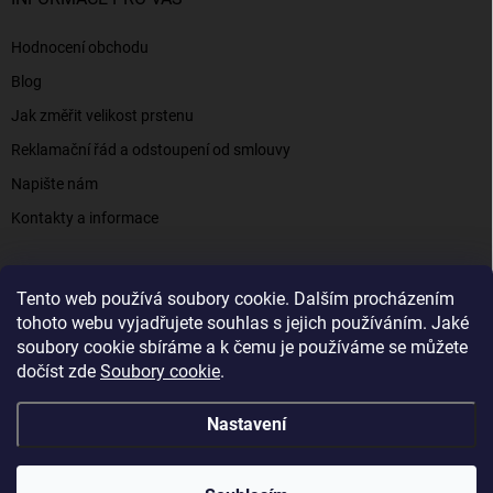
Hodnocení obchodu
Blog
Jak změřit velikost prstenu
Reklamační řád a odstoupení od smlouvy
Napište nám
Kontakty a informace
Tento web používá soubory cookie. Dalším procházením
Elenys.cz - šperky, kterým věříte už od roku 2016
tohoto webu vyjadřujete souhlas s jejich používáním. Jaké
soubory cookie sbíráme a k čemu je používáme se můžete
dočíst zde
Soubory cookie
.
Copyright 2026
Elenys.cz
. Všechna práva vyhrazena.
Nastavení
Vytvořil Shoptet