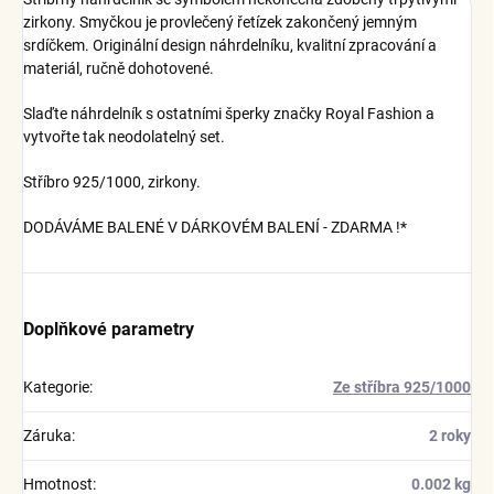
zirkony. Smyčkou je provlečený řetízek zakončený jemným
srdíčkem. Originální design náhrdelníku, kvalitní zpracování a
materiál, ručně dohotovené.
Slaďte náhrdelník s ostatními šperky značky Royal Fashion a
vytvořte tak neodolatelný set.
Stříbro 925/1000, zirkony.
DODÁVÁME BALENÉ V DÁRKOVÉM BALENÍ - ZDARMA !*
Doplňkové parametry
Kategorie
:
Ze stříbra 925/1000
Záruka
:
2 roky
Hmotnost
:
0.002 kg