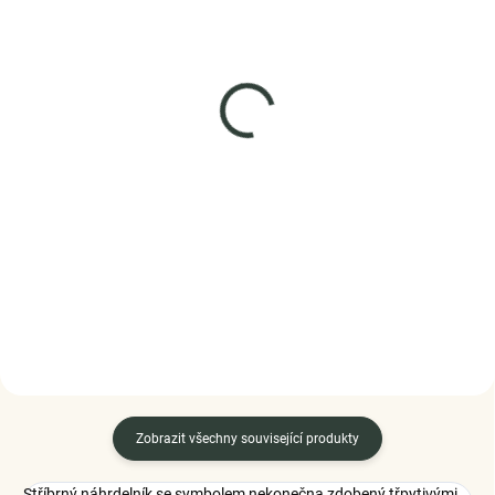
SKLADEM
SKLADEM
(>5 KS)
(1 KS)
ELENYS Nekonečná
Elenys stříbrné náušnice
láska
Mini kroužky
náramek ze sterlingového
825 Kč
stříbra 925
1 199 Kč
DO KOŠÍKU
DETAIL
Zobrazit všechny související produkty
Stříbrný náhrdelník se symbolem nekonečna zdobený třpytivými