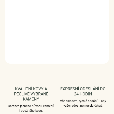
materiál, ručně dohotovené.
Slaďte náhrdelník s ostatními šperky značky Royal Fashion a
vytvořte tak neodolatelný set.
Stříbro 925/1000, zirkony.
DODÁVÁME BALENÉ V DÁRKOVÉM BALENÍ - ZDARMA !*
DETAILNÍ INFORMACE
ZEPTAT SE
HLÍDAT
KVALITNÍ KOVY A
EXPRESNÍ ODESLÁNÍ DO
PEČLIVĚ VYBRANÉ
24 HODIN
KAMENY
Vše skladem, rychlé dodání – aby
vaše radost nemusela čekat.
Garance jasného původu kamenů
i použitého kovu.