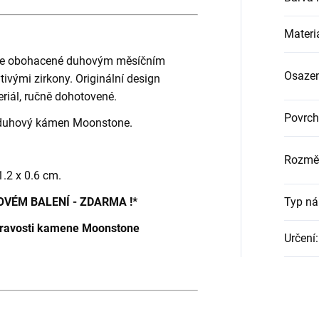
Materi
nice obohacené duhovým měsíčním
Osazen
tivými zirkony. Originální design
eriál, ručně dohotovené.
Povrch
í duhový kámen Moonstone.
Rozmě
.2 x 0.6 cm.
OVÉM BALENÍ - ZDARMA !*
Typ ná
 pravosti kamene Moonstone
Určení
: