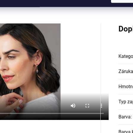
Dop
Katego
Záruk
Hmotn
Typ za
Barva
:
Barva