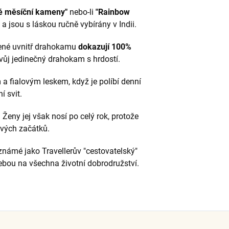
é měsíční kameny"
nebo-li
"Rainbow
 jsou s láskou ručně vybírány v Indii.
cené uvnitř drahokamu
dokazují 100%
svůj jedinečný drahokam s hrdostí.
 fialovým leskem, když je políbí denní
í svit.
Ženy jej však nosí po celý rok, protože
ových začátků.
známé jako Travellerův "cestovatelský"
sebou na všechna životní dobrodružství.