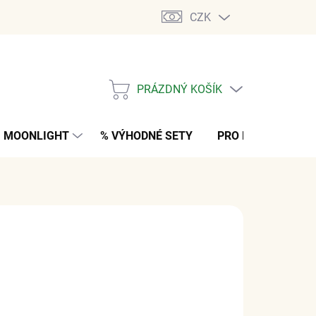
CZK
PRÁZDNÝ KOŠÍK
NÁKUPNÍ
KOŠÍK
MOONLIGHT
% VÝHODNÉ SETY
PRO MUŽE
K
 Kč
bez DPH
M
(>5 PÁR)