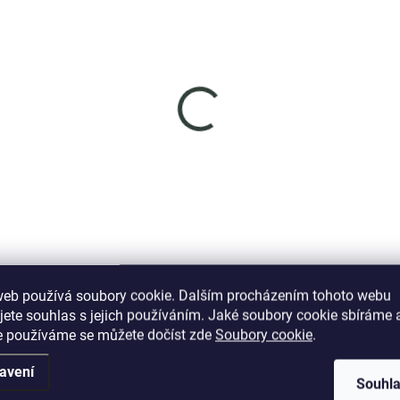
SKLADEM
SKL
(2 KS)
(>
nys stříbrný
Elenys stříbrný
hrdelník Nekonečno
náhrdelník Třpytivé
ily forever
geometrické srdce
9 Kč
999 Kč
DO KOŠÍKU
DO KOŠÍKU
web používá soubory cookie. Dalším procházením tohoto webu
jete souhlas s jejich používáním. Jaké soubory cookie sbíráme 
e používáme se můžete dočíst zde
Soubory cookie
.
avení
Souhl
Podobné (12)
Hodnocení (2)