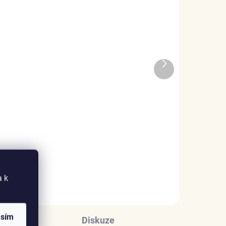
ADEM
SKLADEM
Další
5 KS)
(>5 KS)
produkt
Elenys stříbrný
rhodiovaný náhrdelník
Anděl s nebeskou
trubkou
899 Kč
DO KOŠÍKU
a k
asím
Diskuze