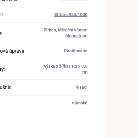
ál
:
Stříbro 925/1000
Zirkon
,
Měsíční kámen
í
:
Moonstone
ová úprava
:
Rhodiováno
(výška x šířka) 1.2 x 0.6
ry
:
cm
ušnic
:
visací
dámské