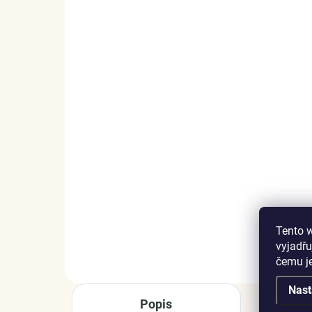
SKLADEM
(3 KS)
Elenys stříbrný
Ele
náhrdelník Romantický
ná
měsíc
Fam
1 399 Kč
99
DO KOŠÍKU
Tento 
vyjadřu
čemu j
Nast
Popis