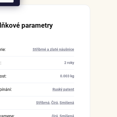
lňkové parametry
rie
:
Stříbrné a zlaté náušnice
a
:
2 roky
ost
:
0.003 kg
pínání
:
Ruský patent
Stříbrná
,
Čirá
,
Smíšená
 kamene
:
čirá
,
Smíšená