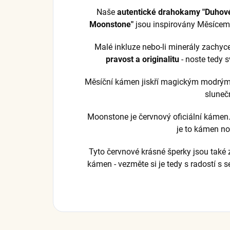
Naše
autentické drahokamy "Duhov
Moonstone"
jsou inspirovány Měsícem a
Malé inkluze nebo-li minerály zachy
pravost a originalitu
- noste tedy 
Měsíční kámen jiskří magickým modrým a
slunečn
Moonstone je červnový oficiální kámen. 
je to kámen n
Tyto červnové krásné šperky jsou také 
kámen - vezměte si je tedy s radostí s 