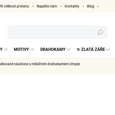
it velikost prstenu
Napište nám
Kontakty
Blog
Hledat
KY
MOTIVY
DRAHOKAMY
✨ ZLATÁ ZÁŘE
hodiované náušnice s měsíčním drahokamem Utopie
ČKA:
ELENYS
2 909
2 404 Kč 
Měrná
SKLADE
cena: