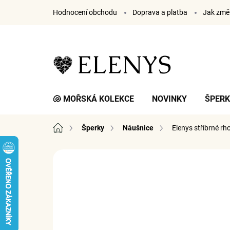
Přejít
Hodnocení obchodu
Doprava a platba
Jak změř
na
obsah
🐚 MOŘSKÁ KOLEKCE
NOVINKY
ŠPER
Domů
Šperky
Náušnice
Elenys stříbrné r
2 hodnocení
Podrobnosti hodnocení
ZNA