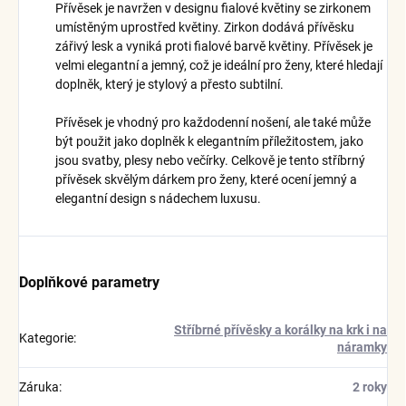
Přívěsek je navržen v designu fialové květiny se zirkonem
umístěným uprostřed květiny. Zirkon dodává přívěsku
zářivý lesk a vyniká proti fialové barvě květiny. Přívěsek je
velmi elegantní a jemný, což je ideální pro ženy, které hledají
doplněk, který je stylový a přesto subtilní.
Přívěsek je vhodný pro každodenní nošení, ale také může
být použit jako doplněk k elegantním příležitostem, jako
jsou svatby, plesy nebo večírky. Celkově je tento stříbrný
přívěsek skvělým dárkem pro ženy, které ocení jemný a
elegantní design s nádechem luxusu.
Doplňkové parametry
Stříbrné přívěsky a korálky na krk i na
Kategorie
:
náramky
Záruka
:
2 roky