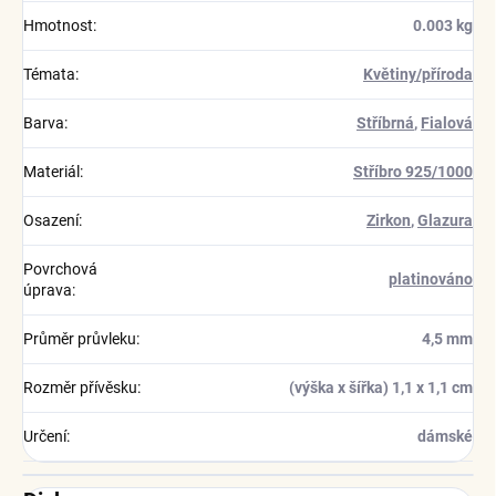
Hmotnost
:
0.003 kg
Témata
:
Květiny/příroda
Barva
:
Stříbrná
,
Fialová
Materiál
:
Stříbro 925/1000
Osazení
:
Zirkon
,
Glazura
Povrchová
platinováno
úprava
:
Průměr průvleku
:
4,5 mm
Rozměr přívěsku
:
(výška x šířka) 1,1 x 1,1 cm
Určení
:
dámské