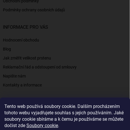
Obchodní podmínky
Podmínky ochrany osobních údajů
INFORMACE PRO VÁS
Hodnocení obchodu
Blog
Jak změřit velikost prstenu
Reklamační řád a odstoupení od smlouvy
Napište nám
Kontakty a informace
Tento web používá soubory cookie. Dalším procházením
Elenys.cz - šperky, kterým věříte už od roku 2016
tohoto webu vyjadřujete souhlas s jejich používáním. Jaké
soubory cookie sbíráme a k čemu je používáme se můžete
dočíst zde
Soubory cookie
.