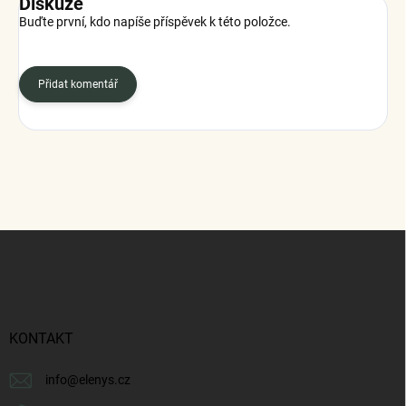
Diskuze
Buďte první, kdo napíše příspěvek k této položce.
Přidat komentář
Z
á
p
a
t
í
KONTAKT
info
@
elenys.cz