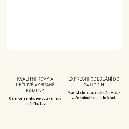
Průměr průvleku: 4,5 mm.
Vaši objednávku dodáme v DÁRKOVÉM BALENÍ - ZDARMA
!*
DETAILNÍ INFORMACE
ZEPTAT SE
HLÍDAT
KVALITNÍ KOVY A
EXPRESNÍ ODESLÁNÍ DO
PEČLIVĚ VYBRANÉ
24 HODIN
KAMENY
Vše skladem, rychlé dodání – aby
vaše radost nemusela čekat.
Garance jasného původu kamenů
i použitého kovu.