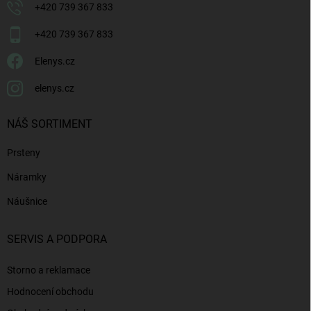
+420 739 367 833
+420 739 367 833
Elenys.cz
elenys.cz
NÁŠ SORTIMENT
Prsteny
Náramky
Náušnice
SERVIS A PODPORA
Storno a reklamace
Hodnocení obchodu