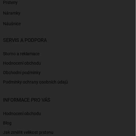
Prsteny
Náramky
Náušnice
SERVIS A PODPORA
Storno a reklamace
Hodnocení obchodu
Obchodní podmínky
Podmínky ochrany osobních údajů
INFORMACE PRO VÁS
Hodnocení obchodu
Blog
Jak změřit velikost prstenu