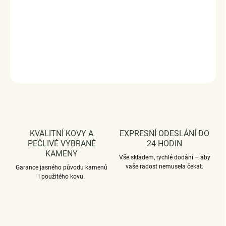
Průměr průvleku: 4 mm
Vaši objednávku dodáme v DÁRKOVÉM BALENÍ - ZDARMA
!*
DETAILNÍ INFORMACE
ZEPTAT SE
HLÍDAT
KVALITNÍ KOVY A
EXPRESNÍ ODESLÁNÍ DO
PEČLIVĚ VYBRANÉ
24 HODIN
KAMENY
Vše skladem, rychlé dodání – aby
vaše radost nemusela čekat.
Garance jasného původu kamenů
i použitého kovu.