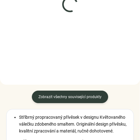
(1 KS)
(2 KS)
Elenys stříbrný přívěsek
Elenys stříbrný přívěsek
Pole milovaných květin
Spacer Pole milovaných
květin
875 Kč
999 Kč
DO KOŠÍKU
DO KOŠÍKU
Zobrazit všechny související produkty
Stříbrný propracovaný přívěsek v designu Květovaného
válečku zdobeného smaltem. Originální design přívěsku,
kvalitní zpracování a materiál, ručně dohotovené.