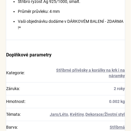
Stříbro ryzost Ag 925/1000, smalt.
Průměr průvleku: 4 mm
Vaši objednávku dodáme v DÁRKOVÉM BALENÍ - ZDARMA
!*
Doplňkové parametry
Stříbrné přívěsky a korálky na krk i na
Kategorie
:
náramky
Záruka
:
2 roky
Hmotnost
:
0.002 kg
Témata
:
Jaro/Léto
,
Květiny
,
Dekorace/Životní styl
Barva
:
Stříbrná