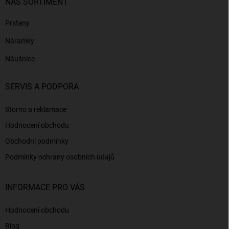
NÁŠ SORTIMENT
Prsteny
Náramky
Náušnice
SERVIS A PODPORA
Storno a reklamace
Hodnocení obchodu
Obchodní podmínky
Podmínky ochrany osobních údajů
INFORMACE PRO VÁS
Hodnocení obchodu
Blog