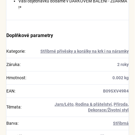
Vaši objednávku dodáme v DÁRKOVÉM BALENÍ - ZDARMA
!*
Doplňkové parametry
Kategorie
:
Stříbrné přívěsky a korálky na krk i na náramky
Záruka
:
2 roky
Hmotnost
:
0.002 kg
EAN
:
B09SXV49R4
Jaro/Léto
,
Rodina & přátelství
,
Příroda
,
Témata
:
Dekorace/Životní styl
Barva
:
Stříbrná