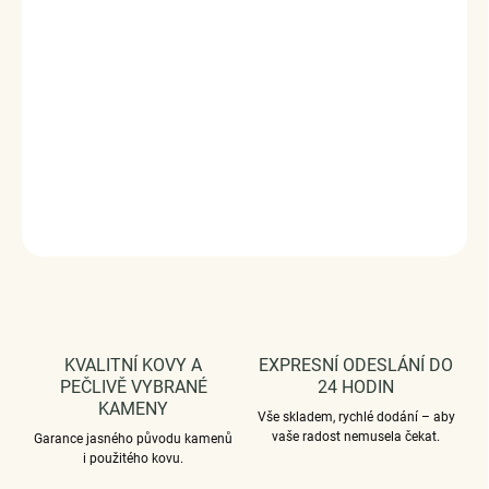
srdíčky po stranách. Originální design přívěsku, kvalitní
zpracování a materiál, ručně dohotovené.
Stříbro ryzost Ag 925/1000, smalt.
Průměr průvleku: 4 mm
Vaši objednávku dodáme v DÁRKOVÉM BALENÍ - ZDARMA
!*
DETAILNÍ INFORMACE
ZEPTAT SE
HLÍDAT
KVALITNÍ KOVY A
EXPRESNÍ ODESLÁNÍ DO
PEČLIVĚ VYBRANÉ
24 HODIN
KAMENY
Vše skladem, rychlé dodání – aby
vaše radost nemusela čekat.
Garance jasného původu kamenů
i použitého kovu.