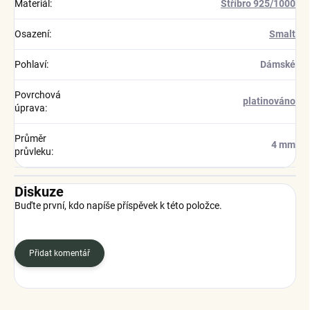
Materiál
:
Stříbro 925/1000
Osazení
:
Smalt
Pohlaví
:
Dámské
Povrchová
platinováno
úprava
:
Průměr
4 mm
průvleku
:
Diskuze
Buďte první, kdo napíše příspěvek k této položce.
Přidat komentář