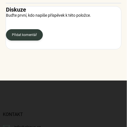
Diskuze
Buďte první, kdo napíše příspěvek k této položce.
Přidat komentář
Z
á
p
a
t
í
KONTAKT