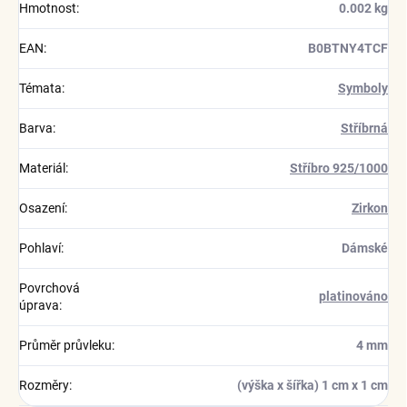
Hmotnost
:
0.002 kg
EAN
:
B0BTNY4TCF
Témata
:
Symboly
Barva
:
Stříbrná
Materiál
:
Stříbro 925/1000
Osazení
:
Zirkon
Pohlaví
:
Dámské
Povrchová
platinováno
úprava
:
Průměr průvleku
:
4 mm
Rozměry
:
(výška x šířka) 1 cm x 1 cm