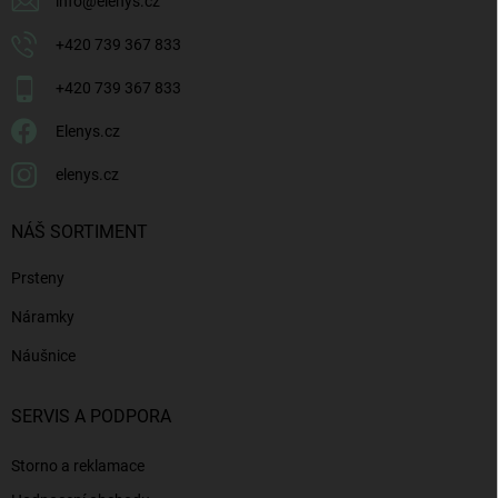
info
@
elenys.cz
+420 739 367 833
+420 739 367 833
Elenys.cz
elenys.cz
NÁŠ SORTIMENT
Prsteny
Náramky
Náušnice
SERVIS A PODPORA
Storno a reklamace