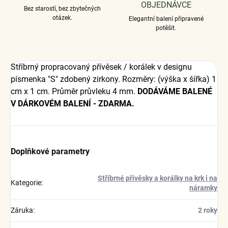
OBJEDNÁVCE
Bez starostí, bez zbytečných
otázek.
Elegantní balení připravené
potěšit.
Stříbrný propracovaný přívěsek / korálek v designu
písmenka "S" zdobený zirkony. Rozměry: (výška x šířka) 1
cm x 1 cm. Průměr průvleku 4 mm.
DODÁVÁME BALENÉ
V DÁRKOVÉM BALENÍ - ZDARMA.
Doplňkové parametry
Stříbrné přívěsky a korálky na krk i na
Kategorie
:
náramky
Záruka
:
2 roky