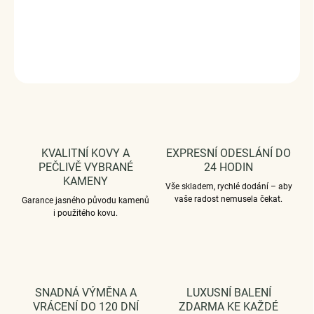
V DÁRKOVÉM BALENÍ - ZDARMA.
DETAILNÍ INFORMACE
ZEPTAT SE
HLÍDAT
KVALITNÍ KOVY A
EXPRESNÍ ODESLÁNÍ DO
PEČLIVĚ VYBRANÉ
24 HODIN
KAMENY
Vše skladem, rychlé dodání – aby
vaše radost nemusela čekat.
Garance jasného původu kamenů
i použitého kovu.
SNADNÁ VÝMĚNA A
LUXUSNÍ BALENÍ
VRÁCENÍ DO 120 DNÍ
ZDARMA KE KAŽDÉ