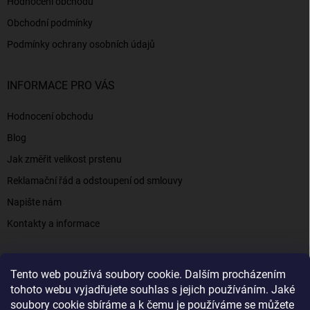
Hodnocení obchodu
Obchodní podmínky
Podmínky ochrany osobních údajů
INFORMACE PRO VÁS
Hodnocení obchodu
Blog
Jak změřit velikost prstenu
Reklamační řád a odstoupení od smlouvy
Napište nám
Kontakty a informace
Tento web používá soubory cookie. Dalším procházením
Elenys.cz - šperky, kterým věříte už od roku 2016
tohoto webu vyjadřujete souhlas s jejich používáním. Jaké
soubory cookie sbíráme a k čemu je používáme se můžete