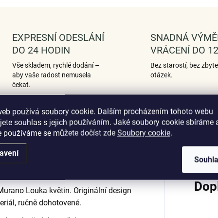
EXPRESNÍ ODESLÁNÍ
SNADNÁ VÝMĚ
DO 24 HODIN
VRÁCENÍ DO 12
Vše skladem, rychlé dodání –
Bez starostí, bez zbyt
aby vaše radost nemusela
otázek.
čekat.
web používá soubory cookie. Dalším procházením tohoto webu
jete souhlas s jejich používáním. Jaké soubory cookie sbíráme 
e používáme se můžete dočíst zde
Soubory cookie
.
Podobné (12)
Hodnocení (3)
avení
Souhl
Dop
 Murano Louka květin. Originální design
eriál, ručně dohotovené.