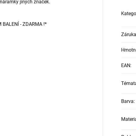
s náramky jiných značek.
Katego
BALENÍ - ZDARMA !*
Záruk
Hmotn
EAN
:
Témat
Barva
:
Materi