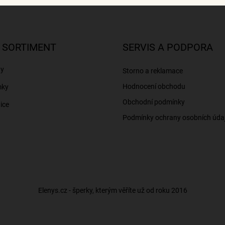
 SORTIMENT
SERVIS A PODPORA
ny
Storno a reklamace
Hodnocení obchodu
mky
Obchodní podmínky
ice
Podmínky ochrany osobních úda
Elenys.cz - šperky, kterým věříte už od roku 2016