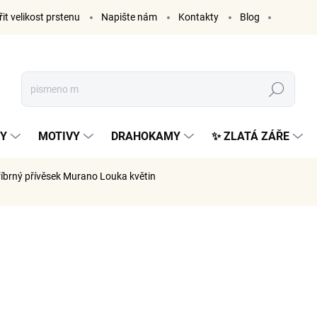
it velikost prstenu
Napište nám
Kontakty
Blog
Hledat
KY
MOTIVY
DRAHOKAMY
✨ ZLATÁ ZÁŘE
říbrný přívěsek Murano Louka květin
ČKA:
ELENYS
1 189
983 Kč be
Měrná
SKLADE
cena: