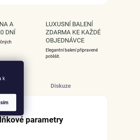
NA A
LUXUSNÍ BALENÍ
0 DNÍ
ZDARMA KE KAŽDÉ
OBJEDNÁVCE
ečných
Elegantní balení připravené
potěšit.
a k
Diskuze
asím
lňkové parametry