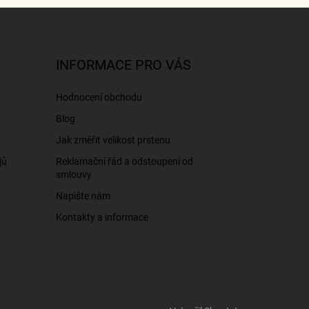
INFORMACE PRO VÁS
Hodnocení obchodu
Blog
Jak změřit velikost prstenu
jů
Reklamační řád a odstoupení od
smlouvy
Napište nám
Kontakty a informace