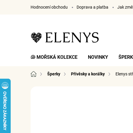
Přejít
Hodnocení obchodu
Doprava a platba
Jak změř
na
obsah
🐚 MOŘSKÁ KOLEKCE
NOVINKY
ŠPER
Domů
Šperky
Přívěsky a korálky
Elenys st
3 hodnocení
Podrobnosti hodnocení
ZNA