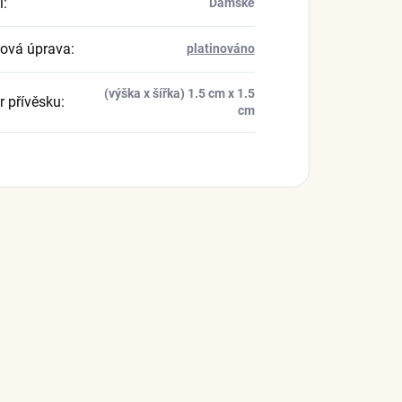
í
:
Dámské
ová úprava
:
platinováno
(výška x šířka) 1.5 cm x 1.5
 přívěsku
:
cm