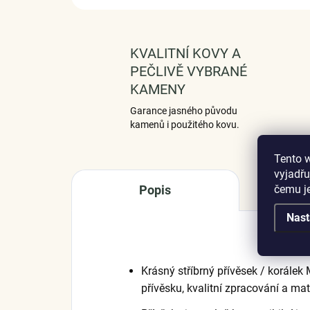
KVALITNÍ KOVY A
PEČLIVĚ VYBRANÉ
KAMENY
Garance jasného původu
kamenů i použitého kovu.
Tento 
vyjadřu
čemu j
Popis
Nast
Krásný stříbrný přívěsek / korálek
přívěsku, kvalitní zpracování a mat