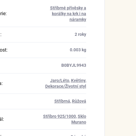
Stříbrné přívěsky a
rie
:
korálky na krk i na
náramky
a
:
2 roky
ost
:
0.003 kg
B0BYJL9943
Jaro/Léto
,
Květiny
,
a
:
Dekorace/Životní styl
Stříbrná
,
Růžová
Stříbro 925/1000
,
Sklo
ál
:
Murano