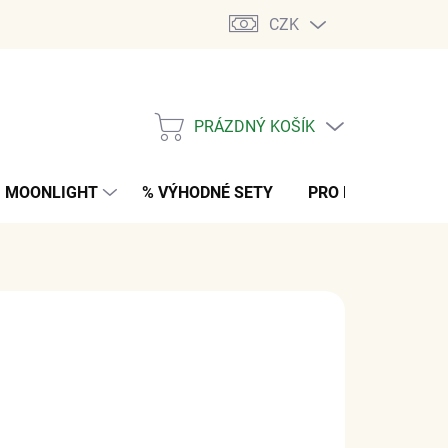
CZK
PRÁZDNÝ KOŠÍK
NÁKUPNÍ
KOŠÍK
MOONLIGHT
% VÝHODNÉ SETY
PRO MUŽE
K
 Kč
z DPH
M
(2 KS)