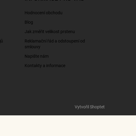
Hodnocení obchodu
Blog
Jak změřit velikost prstenu
jů
Reklamační řád a odstoupení od
smlouvy
Napište nám
Kontakty a informace
Vytvořil Shoptet