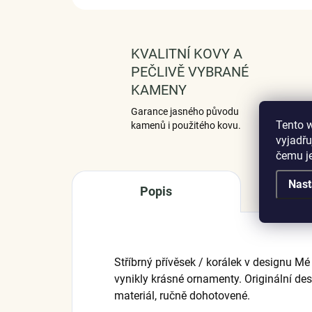
KVALITNÍ KOVY A
PEČLIVĚ VYBRANÉ
KAMENY
Garance jasného původu
Tento 
kamenů i použitého kovu.
vyjadřu
čemu j
Nast
Popis
Stříbrný přívěsek / korálek v designu M
vynikly krásné ornamenty. Originální des
materiál, ručně dohotovené.