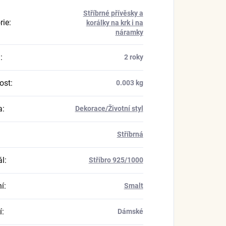
Stříbrné přívěsky a
rie
:
korálky na krk i na
náramky
a
:
2 roky
ost
:
0.003 kg
a
:
Dekorace/Životní styl
Stříbrná
ál
:
Stříbro 925/1000
í
:
Smalt
í
:
Dámské