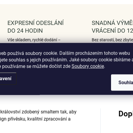
EXPRESNÍ ODESLÁNÍ
SNADNÁ VÝMĚ
DO 24 HODIN
VRÁCENÍ DO 12
Vše skladem, rychlé dodání –
Bez starostí, bez zbyt
aby vaše radost nemusela
otázek.
čekat.
web používá soubory cookie. Dalším procházením tohoto webu
jete souhlas s jejich používáním. Jaké soubory cookie sbíráme 
e používáme se můžete dočíst zde
Soubory cookie
.
avení
Podobné (12)
Hodnocení (1)
Souhl
é království zdobený smaltem tak, aby
Dop
ign přívěsku, kvalitní zpracování a