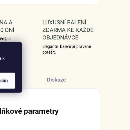
NA A
LUXUSNÍ BALENÍ
0 DNÍ
ZDARMA KE KAŽDÉ
OBJEDNÁVCE
ečných
Elegantní balení připravené
potěšit.
a k
Diskuze
asím
lňkové parametry