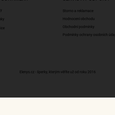
ny
Storno a reklamace
Hodnocení obchodu
mky
Obchodní podmínky
ice
Podmínky ochrany osobních úda
Elenys.cz - šperky, kterým věříte už od roku 2016