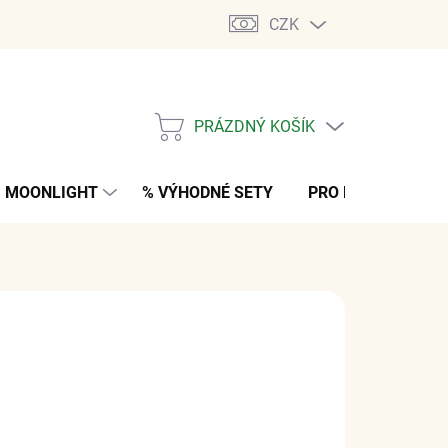
CZK
PRÁZDNÝ KOŠÍK
NÁKUPNÍ
KOŠÍK
MOONLIGHT
% VÝHODNÉ SETY
PRO MUŽE
K
č
z DPH
M
(3 KS)