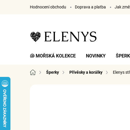
Přejít
Hodnocení obchodu
Doprava a platba
Jak změř
na
obsah
🐚 MOŘSKÁ KOLEKCE
NOVINKY
ŠPER
Domů
Šperky
Přívěsky a korálky
Elenys st
1 hodnocení
Podrobnosti hodnocení
ZNA