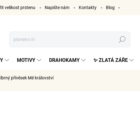
it velikost prstenu
Napište nám
Kontakty
Blog
Hledat
KY
MOTIVY
DRAHOKAMY
✨ ZLATÁ ZÁŘE
říbrný přívěsek Mé království
ČKA:
ELENYS
995 K
822 Kč be
Měrná
SKLADE
cena: