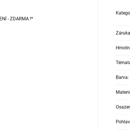
Katego
Í - ZDARMA !*
Záruk
Hmotn
Témat
Barva
:
Materi
Osazen
Pohlav