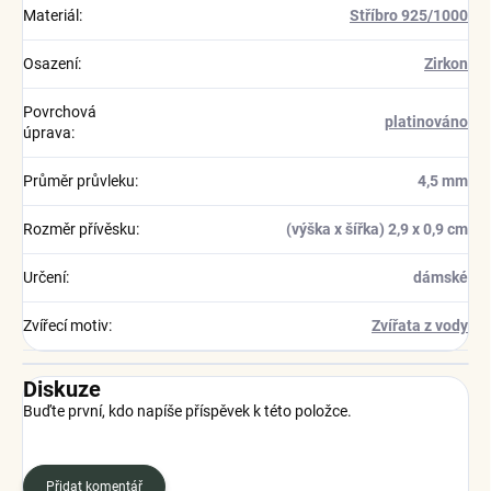
Materiál
:
Stříbro 925/1000
Osazení
:
Zirkon
Povrchová
platinováno
úprava
:
Průměr průvleku
:
4,5 mm
Rozměr přívěsku
:
(výška x šířka) 2,9 x 0,9 cm
Určení
:
dámské
Zvířecí motiv
:
Zvířata z vody
Diskuze
Buďte první, kdo napíše příspěvek k této položce.
Přidat komentář