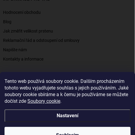
Hodnocení obchodu
Blog
Jak změřit velikost prstenu
Reklamační řád a odstoupení od smlouvy
Napište nám
Kontakty a informace
Tento web používá soubory cookie. Dalším procházením
Elenys.cz - šperky, kterým věříte už od roku 2016
tohoto webu vyjadřujete souhlas s jejich používáním. Jaké
soubory cookie sbíráme a k čemu je používáme se můžete
dočíst zde
Soubory cookie
.
Copyright 2026
Elenys.cz
. Všechna práva vyhrazena.
Nastavení
Vytvořil Shoptet