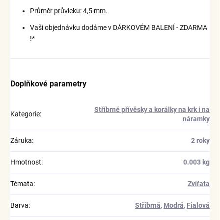
Průměr průvleku: 4,5 mm.
Vaši objednávku dodáme v DÁRKOVÉM BALENÍ - ZDARMA
!*
Doplňkové parametry
Stříbrné přívěsky a korálky na krk i na
Kategorie
:
náramky
Záruka
:
2 roky
Hmotnost
:
0.003 kg
Témata
:
Zvířata
Barva
:
Stříbrná
,
Modrá
,
Fialová