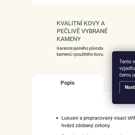
KVALITNÍ KOVY A
PEČLIVĚ VYBRANÉ
KAMENY
Garance jasného původu
kamenů i použitého kovu.
Tento 
vyjadřu
čemu j
Popis
Nast
Luxusní a propracovaný visací stří
hvězd zdobený zirkony.