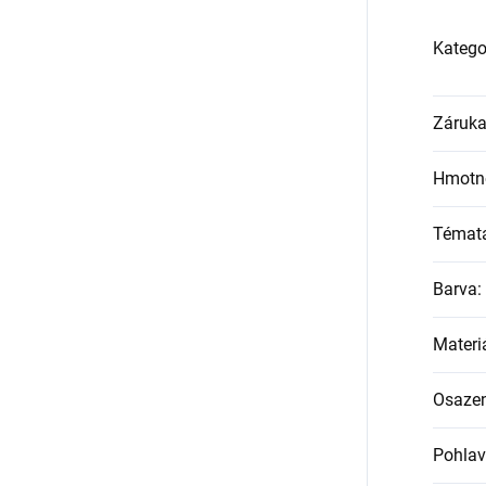
Katego
Záruk
Hmotn
Témat
Barva
:
Materi
Osazen
Pohlav