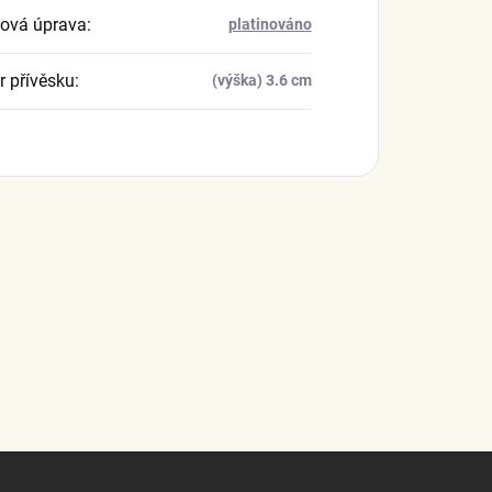
ová úprava
:
platinováno
 přívěsku
:
(výška) 3.6 cm