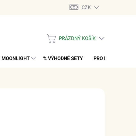
CZK
PRÁZDNÝ KOŠÍK
NÁKUPNÍ
KOŠÍK
MOONLIGHT
% VÝHODNÉ SETY
PRO MUŽE
K
č
z DPH
NO