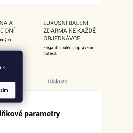
NA A
LUXUSNÍ BALENÍ
0 DNÍ
ZDARMA KE KAŽDÉ
OBJEDNÁVCE
ečných
Elegantní balení připravené
potěšit.
a k
Diskuze
asím
lňkové parametry