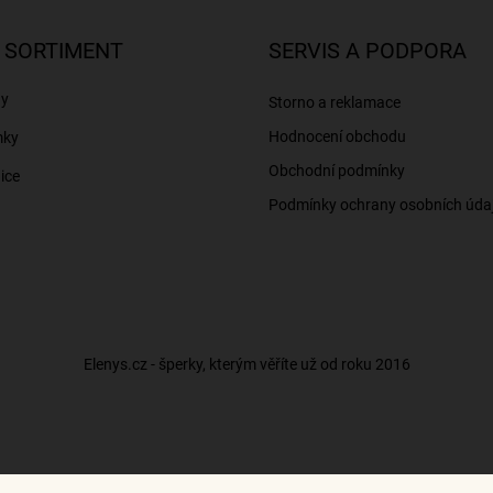
 SORTIMENT
SERVIS A PODPORA
ny
Storno a reklamace
Hodnocení obchodu
mky
Obchodní podmínky
ice
Podmínky ochrany osobních úda
Elenys.cz - šperky, kterým věříte už od roku 2016