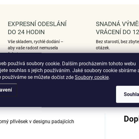
EXPRESNÍ ODESLÁNÍ
SNADNÁ VÝMĚ
DO 24 HODIN
VRÁCENÍ DO 12
Vše skladem, rychlé dodání –
Bez starostí, bez zbyt
aby vaše radost nemusela
otázek.
čekat.
web používá soubory cookie. Dalším procházením tohoto webu
jete souhlas s jejich používáním. Jaké soubory cookie sbíráme 
e používáme se můžete dočíst zde
Soubory cookie
.
Podobné (12)
Hodnocení (1)
avení
Souhl
Dop
brný přívěsek v designu padajících