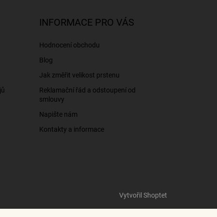
INFORMACE PRO VÁS
Hodnocení obchodu
Blog
Jak změřit velikost prstenu
jů
Reklamační řád a odstoupení od
smlouvy
Napište nám
Kontakty a informace
Vytvořil Shoptet