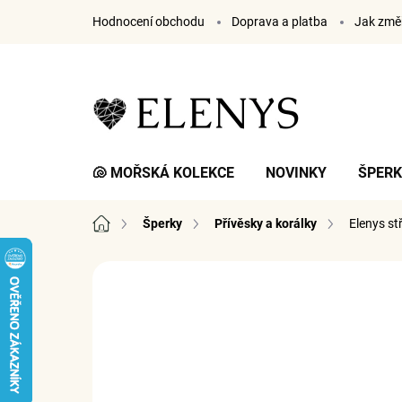
Přejít
Hodnocení obchodu
Doprava a platba
Jak změř
na
obsah
🐚 MOŘSKÁ KOLEKCE
NOVINKY
ŠPER
Domů
Šperky
Přívěsky a korálky
Elenys st
1 hodnocení
Podrobnosti hodnocení
ZNA