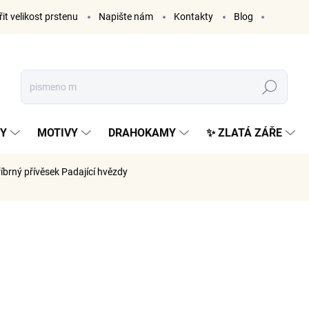
it velikost prstenu
Napište nám
Kontakty
Blog
Hledat
KY
MOTIVY
DRAHOKAMY
✨ ZLATÁ ZÁŘE
říbrný přívěsek Padající hvězdy
ČKA:
ELENYS
935 K
773 Kč be
Měrná
VYPRODÁ
cena: