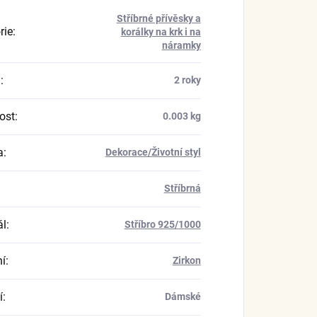
Stříbrné přívěsky a
rie
:
korálky na krk i na
náramky
a
:
2 roky
ost
:
0.003 kg
a
:
Dekorace/Životní styl
Stříbrná
ál
:
Stříbro 925/1000
í
:
Zirkon
í
:
Dámské