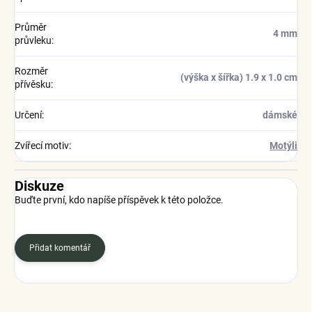
Průměr
4 mm
průvleku
:
Rozměr
(výška x šířka) 1.9 x 1.0 cm
přívěsku
:
Určení
:
dámské
Zvířecí motiv
:
Motýli
Diskuze
Buďte první, kdo napíše příspěvek k této položce.
Přidat komentář