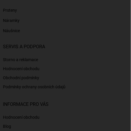
Prsteny
Náramky
Náušnice
SERVIS A PODPORA
Storno a reklamace
Hodnocení obchodu
Obchodní podmínky
Podmínky ochrany osobních údajů
INFORMACE PRO VÁS
Hodnocení obchodu
Blog