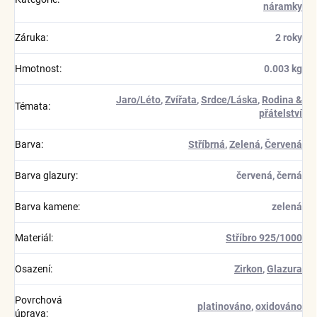
náramky
Záruka
:
2 roky
Hmotnost
:
0.003 kg
Jaro/Léto
,
Zvířata
,
Srdce/Láska
,
Rodina &
Témata
:
přátelství
Barva
:
Stříbrná
,
Zelená
,
Červená
Barva glazury
:
červená, černá
Barva kamene
:
zelená
Materiál
:
Stříbro 925/1000
Osazení
:
Zirkon
,
Glazura
Povrchová
platinováno
,
oxidováno
úprava
: