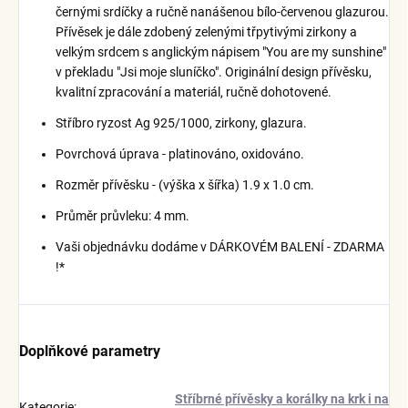
černými srdíčky a ručně nanášenou bílo-červenou glazurou.
Přívěsek je dále zdobený zelenými třpytivými zirkony a
velkým srdcem s anglickým nápisem "You are my sunshine"
v překladu "Jsi moje sluníčko". Originální design přívěsku,
kvalitní zpracování a materiál, ručně dohotovené.
Stříbro ryzost Ag 925/1000, zirkony, glazura.
Povrchová úprava - platinováno, oxidováno.
Rozměr přívěsku - (výška x šířka) 1.9 x 1.0 cm.
Průměr průvleku: 4 mm.
Vaši objednávku dodáme v DÁRKOVÉM BALENÍ - ZDARMA
!*
Doplňkové parametry
Stříbrné přívěsky a korálky na krk i na
Kategorie
: