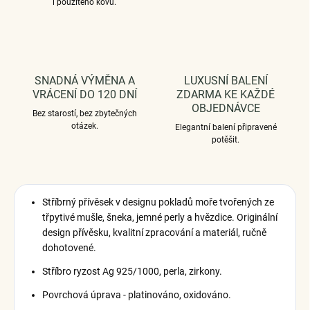
i použitého kovu.
SNADNÁ VÝMĚNA A
LUXUSNÍ BALENÍ
VRÁCENÍ DO 120 DNÍ
ZDARMA KE KAŽDÉ
OBJEDNÁVCE
Bez starostí, bez zbytečných
otázek.
Elegantní balení připravené
potěšit.
Stříbrný přívěsek v designu pokladů moře tvořených ze
třpytivé mušle, šneka, jemné perly a hvězdice. Originální
design přívěsku, kvalitní zpracování a materiál, ručně
dohotovené.
Stříbro ryzost Ag 925/1000, perla, zirkony.
Povrchová úprava - platinováno, oxidováno.