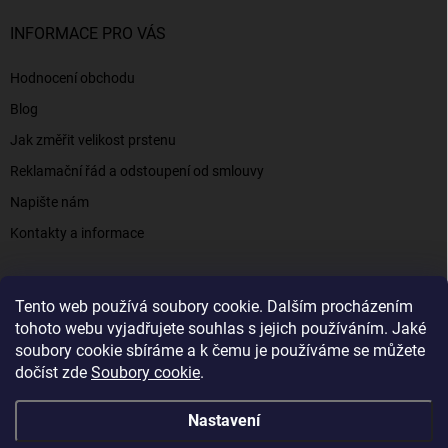
INFORMACE PRO VÁS
Hodnocení obchodu
Blog
Jak změřit velikost prstenu
Reklamační řád a odstoupení od smlouvy
Napište nám
Kontakty a informace
Tento web používá soubory cookie. Dalším procházením
Elenys.cz - šperky, kterým věříte už od roku 2016
tohoto webu vyjadřujete souhlas s jejich používáním. Jaké
soubory cookie sbíráme a k čemu je používáme se můžete
dočíst zde
Soubory cookie
.
Copyright 2026
Elenys.cz
. Všechna práva vyhrazena.
Nastavení
Vytvořil Shoptet