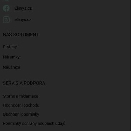
Elenys.cz
elenys.cz
NÁŠ SORTIMENT
Prsteny
Náramky
Náušnice
SERVIS A PODPORA
Storno a reklamace
Hodnocení obchodu
Obchodní podmínky
Podmínky ochrany osobních údajů