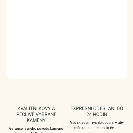
dohotovené.
Stříbro ryzost Ag 925/1000, perla, zirkony.
Povrchová úprava - platinováno, oxidováno.
Rozměr přívěsku - (výška x šířka) 1.9 x 1.1 cm.
Průměr průvleku: 4 mm.
Vaši objednávku dodáme v DÁRKOVÉM BALENÍ - ZDARMA
!*
DETAILNÍ INFORMACE
ZEPTAT SE
HLÍDAT
KVALITNÍ KOVY A
EXPRESNÍ ODESLÁNÍ DO
PEČLIVĚ VYBRANÉ
24 HODIN
KAMENY
Vše skladem, rychlé dodání – aby
vaše radost nemusela čekat.
Garance jasného původu kamenů