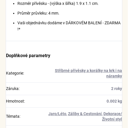
Rozměr přívěsku - (výška x šířka) 1.9 x 1.1 cm.
Průměr průvleku: 4 mm.
Vaši objednávku dodáme v DÁRKOVÉM BALENÍ - ZDARMA
!*
Doplňkové parametry
Stříbrné přívěsky a korálky na krk i na
Kategorie
:
náramky
Záruka
:
2 roky
Hmotnost
:
0.002 kg
Jaro/Léto
,
Záliby & Cestování
,
Dekorace/
Témata
:
Životní styl