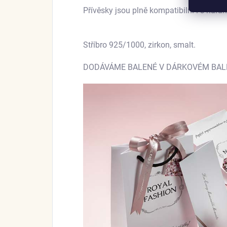
Přívěsky jsou plně kompatibilní i s nára
Stříbro 925/1000, zirkon, smalt.
DODÁVÁME BALENÉ V DÁRKOVÉM BALEN