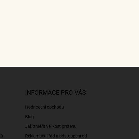
INFORMACE PRO VÁS
Hodnocení obchodu
Blog
Jak změřit velikost prstenu
jů
Reklamační řád a odstoupení od