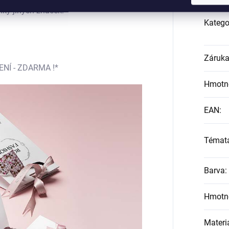
mky jiných značek.
Katego
Záruk
Í - ZDARMA !*
Hmotn
EAN
:
Témat
Barva
:
Hmotn
Materi