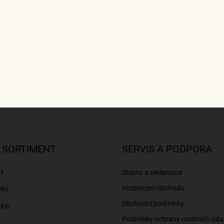
 SORTIMENT
SERVIS A PODPORA
ny
Storno a reklamace
Hodnocení obchodu
mky
Obchodní podmínky
ice
Podmínky ochrany osobních úda