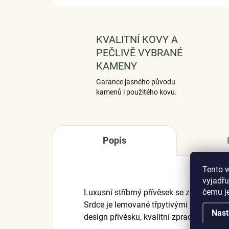
KVALITNÍ KOVY A
PEČLIVĚ VYBRANÉ
KAMENY
Garance jasného původu
kamenů i použitého kovu.
Popis
Tento 
vyjadřu
čemu j
Luxusní stříbrný přívěsek se zirkony ve tv
Srdce je lemované třpytivými čirými zirko
Nast
design přívěsku, kvalitní zpracování a m