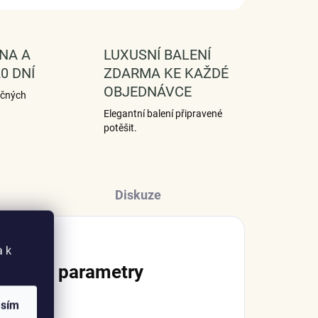
NA A
LUXUSNÍ BALENÍ
0 DNÍ
ZDARMA KE KAŽDÉ
OBJEDNÁVCE
ečných
Elegantní balení připravené
potěšit.
Diskuze
a k
lňkové parametry
asím