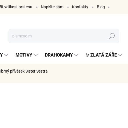
it velikost prstenu
Napište nám
Kontakty
Blog
Hledat
KY
MOTIVY
DRAHOKAMY
✨ ZLATÁ ZÁŘE
říbrný přívěsek Sister Sestra
ČKA:
ELENYS
999 K
826 Kč be
Měrná
SKLADE
cena: