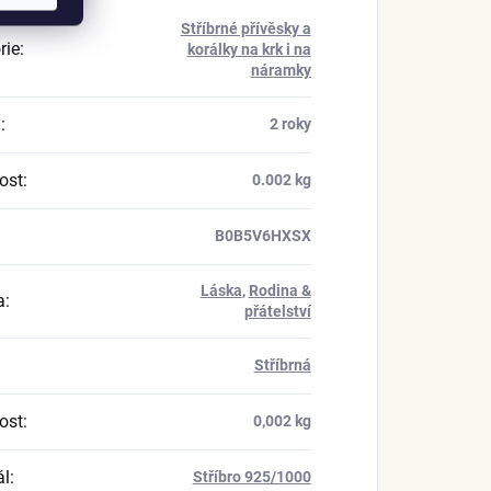
Stříbrné přívěsky a
rie
:
korálky na krk i na
náramky
a
:
2 roky
ost
:
0.002 kg
B0B5V6HXSX
Láska
,
Rodina &
a
:
přátelství
Stříbrná
ost
:
0,002 kg
ál
:
Stříbro 925/1000