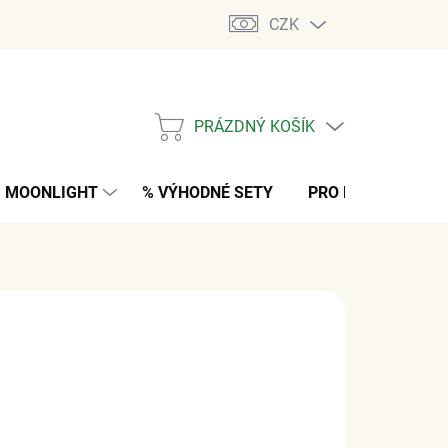
CZK
PRÁZDNÝ KOŠÍK
NÁKUPNÍ
KOŠÍK
MOONLIGHT
% VÝHODNÉ SETY
PRO MUŽE
K
č
z DPH
M
(2 KS)