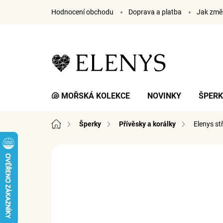
Přejít
Hodnocení obchodu
Doprava a platba
Jak změř
na
obsah
🐚 MOŘSKÁ KOLEKCE
NOVINKY
ŠPER
Domů
Šperky
Přívěsky a korálky
Elenys st
7 hodnocení
Podrobnosti hodnocení
ZNA