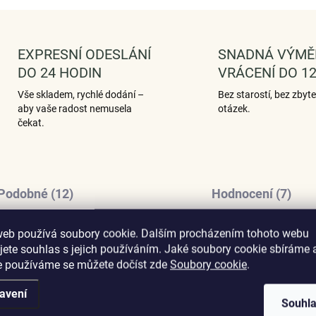
EXPRESNÍ ODESLÁNÍ
SNADNÁ VÝMĚ
DO 24 HODIN
VRÁCENÍ DO 12
Vše skladem, rychlé dodání –
Bez starostí, bez zbyt
aby vaše radost nemusela
otázek.
čekat.
Podobné (12)
Hodnocení (7)
web používá soubory cookie. Dalším procházením tohoto webu
jete souhlas s jejich používáním. Jaké soubory cookie sbíráme 
e používáme se můžete dočíst zde
Soubory cookie
.
aru srdce vyjadřující lásku k sestře.
Dop
ny s nápisem "Sister". Originální
avení
ateriál, ručně dohotovené.
Souhl