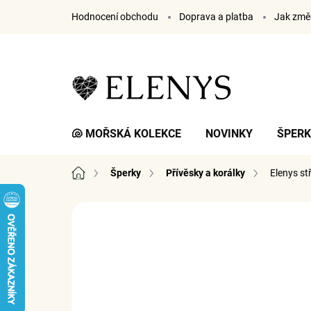
Přejít
Hodnocení obchodu
Doprava a platba
Jak změř
na
obsah
🐚 MOŘSKÁ KOLEKCE
NOVINKY
ŠPER
Domů
Šperky
Přívěsky a korálky
Elenys st
8 hodnocení
Podrobnosti hodnocení
ZNA