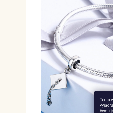
Tento 
vyjadřu
čemu j