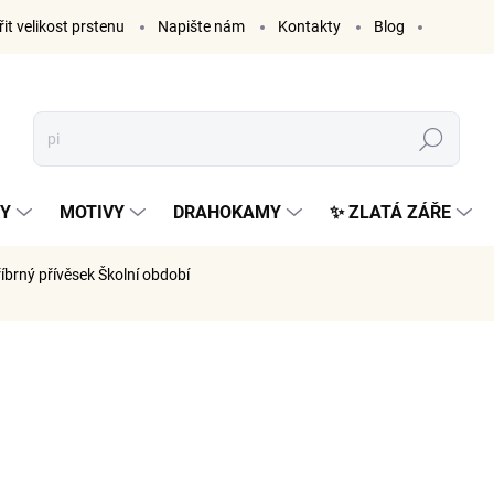
it velikost prstenu
Napište nám
Kontakty
Blog
Hledat
KY
MOTIVY
DRAHOKAMY
✨ ZLATÁ ZÁŘE
říbrný přívěsek Školní období
ČKA:
ELENYS
705 K
583 Kč be
Měrná
VYPRODÁ
cena: