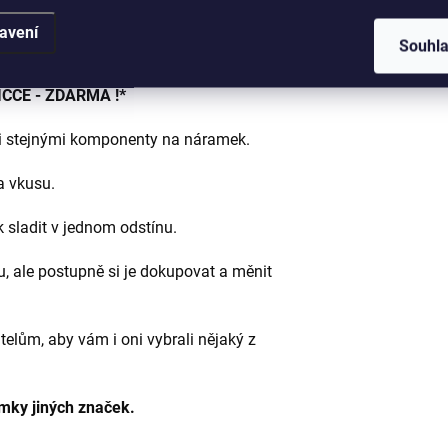
avení
Souhl
ČCE - ZDARMA !*
 i stejnými komponenty na náramek.
a vkusu.
sladit v jednom odstínu.
 ale postupně si je dokupovat a měnit
telům, aby vám i oni vybrali nějaký z
amky jiných značek.