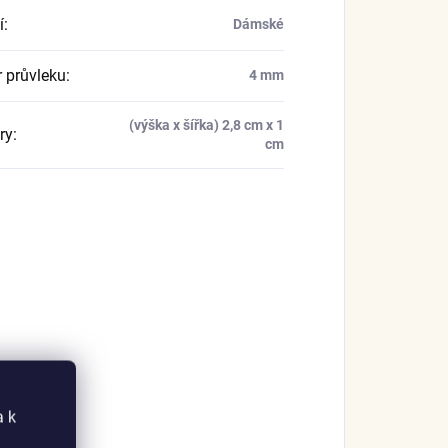
í
:
Dámské
 průvleku
:
4 mm
(výška x šířka) 2,8 cm x 1
ry
:
cm
a k