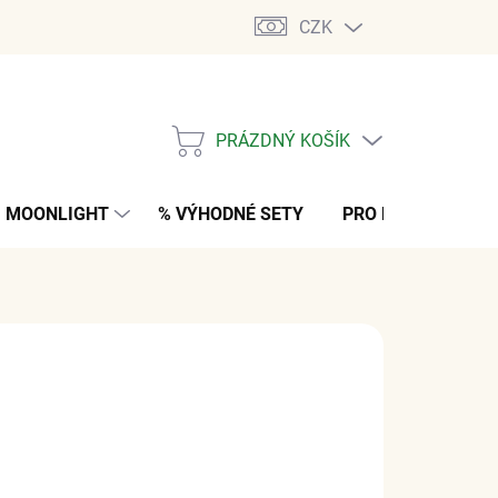
CZK
PRÁZDNÝ KOŠÍK
NÁKUPNÍ
KOŠÍK
MOONLIGHT
% VÝHODNÉ SETY
PRO MUŽE
K
č
z DPH
NO