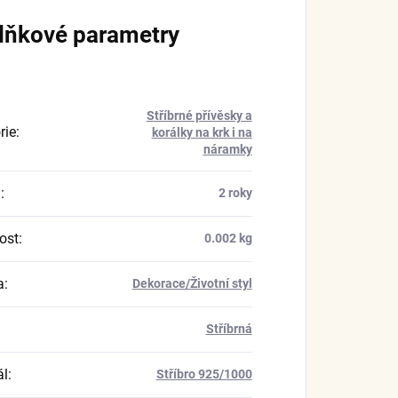
lňkové parametry
Stříbrné přívěsky a
rie
:
korálky na krk i na
náramky
a
:
2 roky
ost
:
0.002 kg
a
:
Dekorace/Životní styl
Stříbrná
ál
:
Stříbro 925/1000