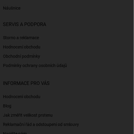
Náušnice
SERVIS A PODPORA
Storno a reklamace
Hodnocení obchodu
Obchodní podmínky
Podmínky ochrany osobních údajů
INFORMACE PRO VÁS
Hodnocení obchodu
Blog
Jak změřit velikost prstenu
Reklamační řád a odstoupení od smlouvy
Napište nám