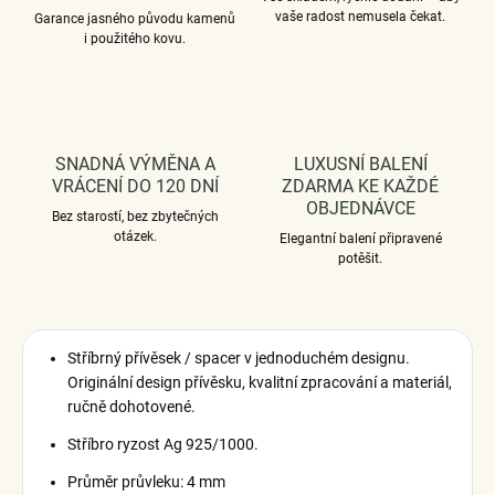
vaše radost nemusela čekat.
Garance jasného původu kamenů
i použitého kovu.
SNADNÁ VÝMĚNA A
LUXUSNÍ BALENÍ
VRÁCENÍ DO 120 DNÍ
ZDARMA KE KAŽDÉ
OBJEDNÁVCE
Bez starostí, bez zbytečných
otázek.
Elegantní balení připravené
potěšit.
Stříbrný přívěsek / spacer v jednoduchém designu.
Originální design přívěsku, kvalitní zpracování a materiál,
ručně dohotovené.
Stříbro ryzost Ag 925/1000.
Průměr průvleku: 4 mm