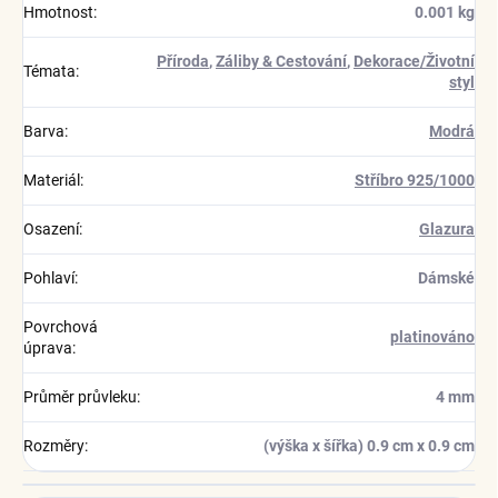
Hmotnost
:
0.001 kg
Příroda
,
Záliby & Cestování
,
Dekorace/Životní
Témata
:
styl
Barva
:
Modrá
Materiál
:
Stříbro 925/1000
Osazení
:
Glazura
Pohlaví
:
Dámské
Povrchová
platinováno
úprava
:
Průměr průvleku
:
4 mm
Rozměry
:
(výška x šířka) 0.9 cm x 0.9 cm