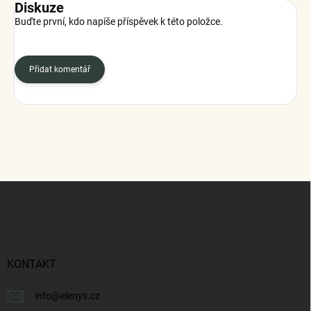
Diskuze
Buďte první, kdo napíše příspěvek k této položce.
Přidat komentář
Z
á
p
a
t
í
KONTAKT
info
@
elenys.cz