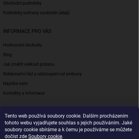
Obchodní podmínky
Podmínky ochrany osobních údajů
INFORMACE PRO VÁS
Hodnocení obchodu
Blog
Jak změřit velikost prstenu
Reklamační řád a odstoupení od smlouvy
Napište nám
Kontakty a informace
Tento web používá soubory cookie. Dalším procházením
Elenys.cz - šperky, kterým věříte už od roku 2016
tohoto webu vyjadřujete souhlas s jejich používáním. Jaké
soubory cookie sbíráme a k čemu je používáme se můžete
dočíst zde
Soubory cookie
.