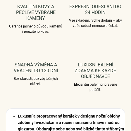
KVALITNÍ KOVY A
EXPRESNÍ ODESLÁNÍ DO
PEČLIVĚ VYBRANÉ
24 HODIN
KAMENY
Vše skladem, rychlé dodání – aby
vaše radost nemusela čekat.
Garance jasného původu kamenů
i použitého kovu.
SNADNÁ VÝMĚNA A
LUXUSNÍ BALENÍ
VRÁCENÍ DO 120 DNÍ
ZDARMA KE KAŽDÉ
OBJEDNÁVCE
Bez starostí, bez zbytečných
otázek.
Elegantní balení připravené
potěšit.
Luxusní a propracovaný korálek v designu noční oblohy
zdobený hvězdičkami a ručně nanášenu tmavě modrou
glazurou. Obdarujte sebe nebo své blízké tímto stříbrným