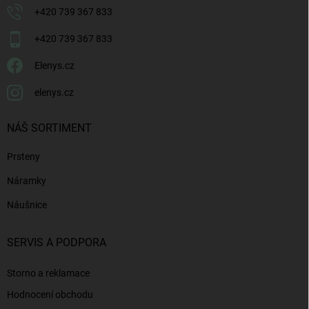
+420 739 367 833
+420 739 367 833
Elenys.cz
elenys.cz
NÁŠ SORTIMENT
Prsteny
Náramky
Náušnice
SERVIS A PODPORA
Storno a reklamace
Hodnocení obchodu